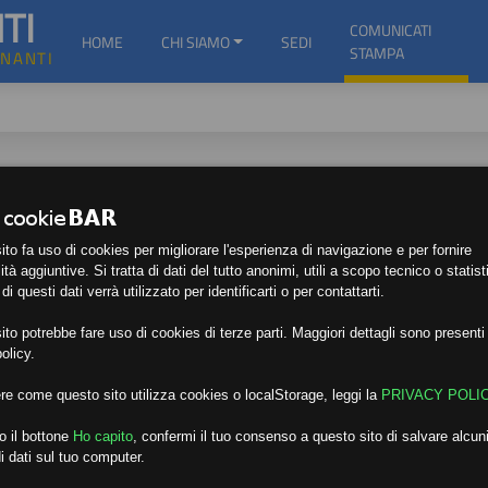
TI
COMUNICATI
HOME
CHI SIAMO
SEDI
STAMPA
GNANTI
to fa uso di cookies per migliorare l'esperienza di navigazione e per fornire
ità aggiuntive. Si tratta di dati del tutto anonimi, utili a scopo tecnico o statist
i questi dati verrà utilizzato per identificarti o per contattarti.
to potrebbe fare uso di cookies di terze parti. Maggiori dettagli sono presenti 
olicy.
re come questo sito utilizza cookies o localStorage, leggi la
PRIVACY POLI
o il bottone
Ho capito
,
confermi il tuo consenso a questo sito di salvare alcuni
i dati sul tuo computer.