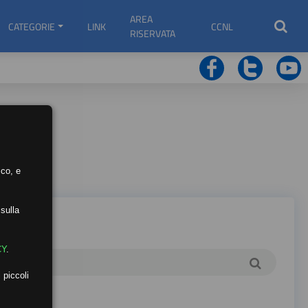
AREA
CATEGORIE
LINK
CCNL
RISERVATA
ico, e
sulla
CY
.
 piccoli