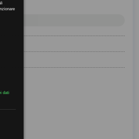
li
unzionare
i dati