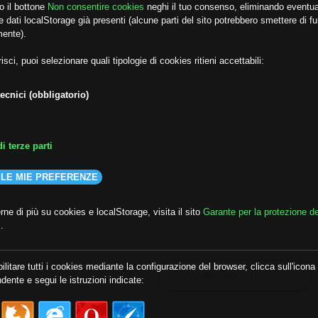
o il bottone
Non consentire cookies
neghi il tuo consenso, eliminando eventua
 dati localStorage già presenti (alcune parti del sito potrebbero smettere di f
mente).
isci, puoi selezionare quali tipologie di cookies ritieni accettabili:
ecnici (obbligatorio)
i terze parti
 LE MIE PREFERENZE
lda
##audoizioni
##autonomia
ne di più su cookies e localStorage, visita il sito
Garante per la protezione de
i
.
ilitare tutti i cookies mediante la configurazione del browser, clicca sull'icona
MOSTRA TUTTI
dente e segui le istruzioni indicate: