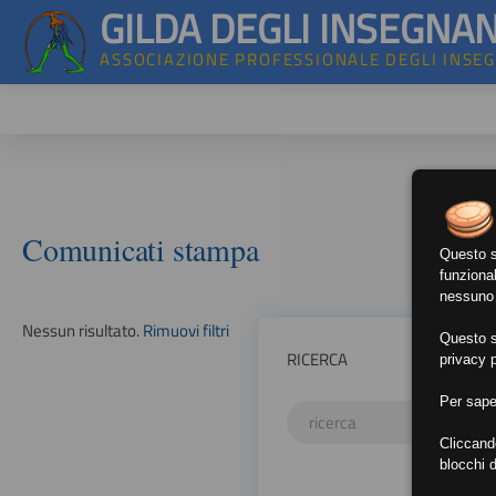
GILDA DEGLI INSEGNAN
ASSOCIAZIONE PROFESSIONALE DEGLI INSE
Comunicati stampa
Questo si
funzional
nessuno d
Nessun risultato.
Rimuovi filtri
Questo si
RICERCA
privacy p
Per sape
Cliccand
blocchi d