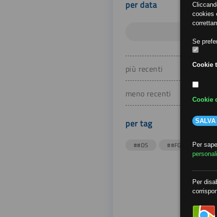
per data
Cliccand
cookies e
corretta
Se prefer
Cookie t
più recenti
meno recenti
Cookie d
per tag
SALVA
##DS
##FGU
##Gi
Per saper
personal
Per disab
corrispon