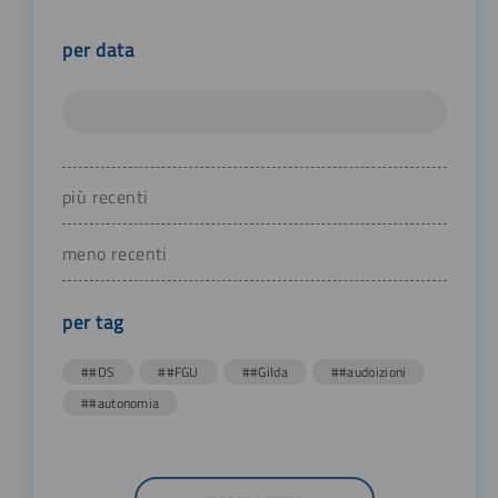
per data
più recenti
meno recenti
per tag
##DS
##FGU
##Gilda
##audoizioni
##autonomia