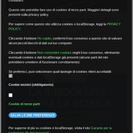
contattarti.
Questo sito potrebbe fare uso di cookies di terze parti. Maggiori dettagli sono
presenti sulla privacy policy.
Avvio anno scolastico, Gilda: Si torna tra i banchi con le
cattedre vuote
Per sapere come questo sito utilizza cookies o localStorage, leggi la
PRIVACY
POLICY
.
Di Meglio: “Stop burocrazia, aumento stipendi e lotta al
Cliccando il bottone
Ho capito
,
confermi il tuo consenso a questo sito di salvare
precariato”
alcuni piccoli blocchi di dati sul tuo computer.
Cliccando il bottone
Non consentire cookies
neghi il tuo consenso, eliminando
eventuali cookies e dati localStorage già presenti (alcune parti del sito
01 Settembre 2022
potrebbero smettere di funzionare correttamente).
Se preferisci, puoi selezionare quali tipologie di cookies ritieni accettabili:
Cookie tecnici (obbligatorio)
Cookie di terze parti
SALVA LE MIE PREFERENZE
Per saperne di più su cookies e localStorage, visita il sito
Garante per la
protezione dei dati personali
.