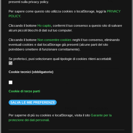
presenti sulla privacy policy.
Per sapere come questo sito utilizza cookies o localStorage, leggi la
PRIVACY
POLICY
.
per data
Cliccando il bottone
Ho capito
,
confermi il tuo consenso a questo sito di salvare
alcuni piccoli blocchi di dati sul tuo computer.
Cliccando il bottone
Non consentire cookies
neghi il tuo consenso, eliminando
eventuali cookies e dati localStorage già presenti (alcune parti del sito
potrebbero smettere di funzionare correttamente).
Se preferisci, puoi selezionare quali tipologie di cookies ritieni accettabili:
più recenti
Cookie tecnici (obbligatorio)
meno recenti
Cookie di terze parti
per tag
SALVA LE MIE PREFERENZE
##DS
##FGU
##Gilda
##audoizioni
Per saperne di più su cookies e localStorage, visita il sito
Garante per la
##autonomia
protezione dei dati personali
.