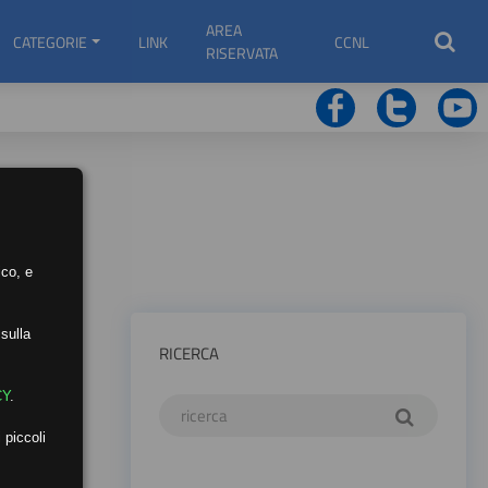
AREA
CATEGORIE
LINK
CCNL
RISERVATA
ico, e
sulla
RICERCA
CY
.
 piccoli