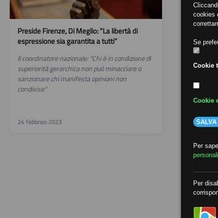
Cliccand
cookies e
corretta
Preside Firenze, Di Meglio: “La libertà di
espressione sia garantita a tutti”
Se prefer
Il coordinatore nazionale: "Chi è in condizione di
Cookie t
superiorità gerarchica non può minacciare o
sanzionare chi manifesta opinioni non
condivise"
Cookie d
24 Febbraio 2023
SALVA
Per saper
personal
Per disab
corrispon