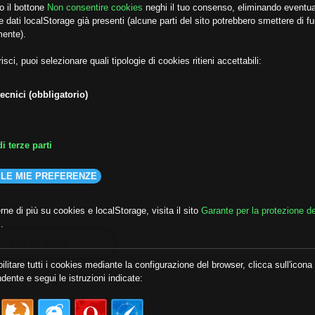
o il bottone
Non consentire cookies
neghi il tuo consenso, eliminando eventua
 dati localStorage già presenti (alcune parti del sito potrebbero smettere di f
mente).
isci, puoi selezionare quali tipologie di cookies ritieni accettabili:
ecnici (obbligatorio)
i terze parti
 LE MIE PREFERENZE
ne di più su cookies e localStorage, visita il sito
Garante per la protezione de
i
.
CARICA ALTRO
ilitare tutti i cookies mediante la configurazione del browser, clicca sull'icona
dente e segui le istruzioni indicate: