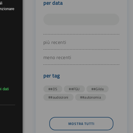
per data
li
unzionare
più recenti
meno recenti
per tag
##DS
##FGU
##Gilda
i dati
##audoizioni
##autonomia
MOSTRA TUTTI