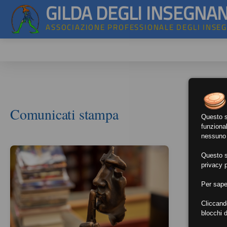
GILDA DEGLI INSEGNAN
ASSOCIAZIONE PROFESSIONALE DEGLI INSE
Comunicati stampa
Questo si
funzional
nessuno d
Questo si
privacy p
Per sape
Cliccand
blocchi d