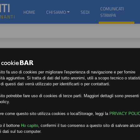
TI
COMUNICATI
HOME
CHI SIAMO
SEDI
STAMPA
GNANTI
to fa uso di cookies per migliorare l'esperienza di navigazione e per fornire
ità aggiuntive. Si tratta di dati del tutto anonimi, utili a scopo tecnico o statist
i questi dati verrà utilizzato per identificarti o per contattarti.
to potrebbe fare uso di cookies di terze parti. Maggiori dettagli sono presenti 
olicy.
re come questo sito utilizza cookies o localStorage, leggi la
PRIVACY POLI
o il bottone
Ho capito
,
confermi il tuo consenso a questo sito di salvare alcuni
i dati sul tuo computer.