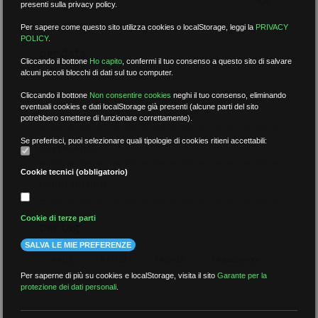
presenti sulla privacy policy.
Per sapere come questo sito utilizza cookies o localStorage, leggi la
PRIVACY
POLICY
.
per data
Cliccando il bottone
Ho capito
,
confermi il tuo consenso a questo sito di salvare
alcuni piccoli blocchi di dati sul tuo computer.
Cliccando il bottone
Non consentire cookies
neghi il tuo consenso, eliminando
eventuali cookies e dati localStorage già presenti (alcune parti del sito
potrebbero smettere di funzionare correttamente).
Se preferisci, puoi selezionare quali tipologie di cookies ritieni accettabili:
più recenti
Cookie tecnici (obbligatorio)
meno recenti
Cookie di terze parti
per tag
SALVA LE MIE PREFERENZE
##DS
##FGU
##Gilda
##audoizioni
Per saperne di più su cookies e localStorage, visita il sito
Garante per la
##autonomia
protezione dei dati personali
.