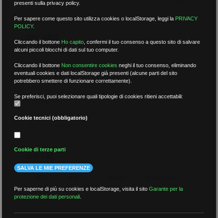
presenti sulla privacy policy.
Per sapere come questo sito utilizza cookies o localStorage, leggi la
PRIVACY
POLICY
.
per data
Cliccando il bottone
Ho capito
,
confermi il tuo consenso a questo sito di salvare
alcuni piccoli blocchi di dati sul tuo computer.
Cliccando il bottone
Non consentire cookies
neghi il tuo consenso, eliminando
eventuali cookies e dati localStorage già presenti (alcune parti del sito
potrebbero smettere di funzionare correttamente).
Se preferisci, puoi selezionare quali tipologie di cookies ritieni accettabili:
più recenti
Cookie tecnici (obbligatorio)
meno recenti
Cookie di terze parti
per tag
SALVA LE MIE PREFERENZE
##DS
##FGU
##Gilda
##audoizioni
Per saperne di più su cookies e localStorage, visita il sito
Garante per la
##autonomia
protezione dei dati personali
.