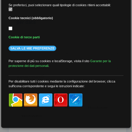
Se preferisci, puoi selezionare quali tipologie di cookies ritieni accettabili:
Cookie tecnici (obbligatorio)
per data
Cookie di terze parti
SALVA LE MIE PREFERENZE
più recenti
Per saperne di più su cookies e localStorage, visita il sito
Garante per la
protezione dei dati personali
.
meno recenti
Per disabilitare tutti i cookies mediante la configurazione del browser, clicca
sull'icona corrispondente e segui le istruzioni indicate:
per tag
##DS
##FGU
##Gilda
##audoizioni
##autonomia