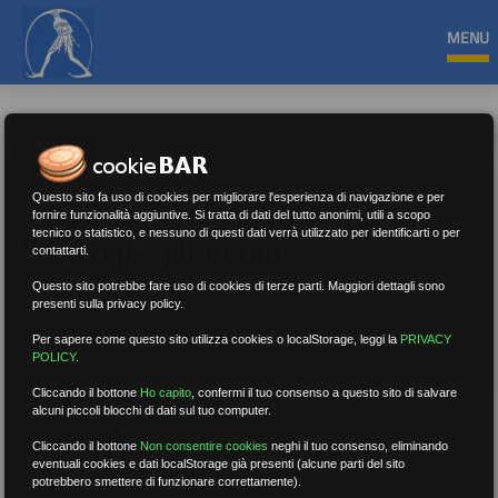
MENU
Questo sito fa uso di cookies per migliorare l'esperienza di navigazione e per
fornire funzionalità aggiuntive. Si tratta di dati del tutto anonimi, utili a scopo
tecnico o statistico, e nessuno di questi dati verrà utilizzato per identificarti o per
Servizi per gli iscritti
contattarti.
Questo sito potrebbe fare uso di cookies di terze parti. Maggiori dettagli sono
presenti sulla privacy policy.
Nessun risultato.
Rimuovi filtri
Per sapere come questo sito utilizza cookies o localStorage, leggi la
PRIVACY
POLICY
.
Cliccando il bottone
Ho capito
,
confermi il tuo consenso a questo sito di salvare
alcuni piccoli blocchi di dati sul tuo computer.
RICERCA
Cliccando il bottone
Non consentire cookies
neghi il tuo consenso, eliminando
eventuali cookies e dati localStorage già presenti (alcune parti del sito
potrebbero smettere di funzionare correttamente).