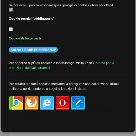
Se preferisci, puoi selezionare quali tipologie di cookies ritieni accettabili:
Cookie tecnici (obbligatorio)
per data
Cookie di terze parti
SALVA LE MIE PREFERENZE
più recenti
Per saperne di più su cookies e localStorage, visita il sito
Garante per la
protezione dei dati personali
.
meno recenti
Per disabilitare tutti i cookies mediante la configurazione del browser, clicca
sull'icona corrispondente e segui le istruzioni indicate:
per tag
##DS
##FGU
##Gilda
##audoizioni
##autonomia