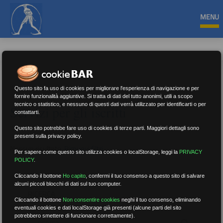
MENU
Questo sito fa uso di cookies per migliorare l'esperienza di navigazione e per
fornire funzionalità aggiuntive. Si tratta di dati del tutto anonimi, utili a scopo
tecnico o statistico, e nessuno di questi dati verrà utilizzato per identificarti o per
Servizi per gli iscritti
contattarti.
Questo sito potrebbe fare uso di cookies di terze parti. Maggiori dettagli sono
presenti sulla privacy policy.
Nessun risultato.
Rimuovi filtri
Per sapere come questo sito utilizza cookies o localStorage, leggi la
PRIVACY
POLICY
.
Cliccando il bottone
Ho capito
,
confermi il tuo consenso a questo sito di salvare
alcuni piccoli blocchi di dati sul tuo computer.
RICERCA
Cliccando il bottone
Non consentire cookies
neghi il tuo consenso, eliminando
eventuali cookies e dati localStorage già presenti (alcune parti del sito
potrebbero smettere di funzionare correttamente).