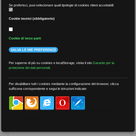
Se preferisci, puoi selezionare quali tipologie di cookies ritieni accettabili:
Cookie tecnici (obbligatorio)
per data
Cookie di terze parti
SALVA LE MIE PREFERENZE
più recenti
Per saperne di più su cookies e localStorage, visita il sito
Garante per la
protezione dei dati personali
.
meno recenti
Per disabilitare tutti i cookies mediante la configurazione del browser, clicca
sull'icona corrispondente e segui le istruzioni indicate:
per tag
##DS
##FGU
##Gilda
##audoizioni
##autonomia