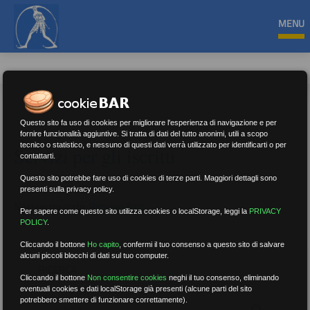
MENU
Questo sito fa uso di cookies per migliorare l'esperienza di navigazione e per
fornire funzionalità aggiuntive. Si tratta di dati del tutto anonimi, utili a scopo
tecnico o statistico, e nessuno di questi dati verrà utilizzato per identificarti o per
Servizi per gli iscritti
contattarti.
Questo sito potrebbe fare uso di cookies di terze parti. Maggiori dettagli sono
presenti sulla privacy policy.
Nessun risultato.
Rimuovi filtri
Per sapere come questo sito utilizza cookies o localStorage, leggi la
PRIVACY
POLICY
.
Cliccando il bottone
Ho capito
,
confermi il tuo consenso a questo sito di salvare
alcuni piccoli blocchi di dati sul tuo computer.
RICERCA
Cliccando il bottone
Non consentire cookies
neghi il tuo consenso, eliminando
eventuali cookies e dati localStorage già presenti (alcune parti del sito
potrebbero smettere di funzionare correttamente).