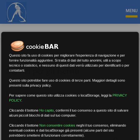
MENU
Questo sito fa uso di cookies per migliorare l'esperienza di navigazione e per
fornire funzionalità aggiuntive. Si tratta di dati del tutto anonimi, utili a scopo
tecnico o statistico, e nessuno di questi dati verrà utilizzato per identificarti o per
Servizi per gli iscritti
contattarti.
Questo sito potrebbe fare uso di cookies di terze parti. Maggiori dettagli sono
presenti sulla privacy policy.
Nessun risultato.
Rimuovi filtri
Per sapere come questo sito utilizza cookies o localStorage, leggi la
PRIVACY
POLICY
.
Cliccando il bottone
Ho capito
,
confermi il tuo consenso a questo sito di salvare
alcuni piccoli blocchi di dati sul tuo computer.
RICERCA
Cliccando il bottone
Non consentire cookies
neghi il tuo consenso, eliminando
eventuali cookies e dati localStorage già presenti (alcune parti del sito
potrebbero smettere di funzionare correttamente).