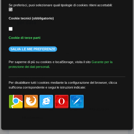
Se preferisci, puoi selezionare quali tipologie di cookies ritieni accettabili:
Cookie tecnici (obbligatorio)
per data
Cookie di terze parti
SALVA LE MIE PREFERENZE
più recenti
Per saperne di più su cookies e localStorage, visita il sito
Garante per la
protezione dei dati personali
.
meno recenti
Per disabilitare tutti i cookies mediante la configurazione del browser, clicca
sull'icona corrispondente e segui le istruzioni indicate:
per tag
##DS
##FGU
##Gilda
##audoizioni
##autonomia