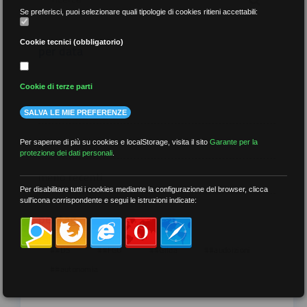
Se preferisci, puoi selezionare quali tipologie di cookies ritieni accettabili:
Cookie tecnici (obbligatorio)
per data
Cookie di terze parti
SALVA LE MIE PREFERENZE
più recenti
Per saperne di più su cookies e localStorage, visita il sito
Garante per la
protezione dei dati personali
.
meno recenti
Per disabilitare tutti i cookies mediante la configurazione del browser, clicca
sull'icona corrispondente e segui le istruzioni indicate:
per tag
##DS
##FGU
##Gilda
##audoizioni
##autonomia