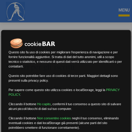
MENU
Questo sito fa uso di cookies per migliorare l'esperienza di navigazione e per
fornire funzionalità aggiuntive. Si tratta di dati del tutto anonimi, utili a scopo
tecnico o statistico, e nessuno di questi dati verrà utilizzato per identificarti o per
Servizi per gli iscritti
contattarti.
Questo sito potrebbe fare uso di cookies di terze parti. Maggiori dettagli sono
presenti sulla privacy policy.
Nessun risultato.
Rimuovi filtri
Per sapere come questo sito utilizza cookies o localStorage, leggi la
PRIVACY
POLICY
.
Cliccando il bottone
Ho capito
,
confermi il tuo consenso a questo sito di salvare
alcuni piccoli blocchi di dati sul tuo computer.
RICERCA
Cliccando il bottone
Non consentire cookies
neghi il tuo consenso, eliminando
eventuali cookies e dati localStorage già presenti (alcune parti del sito
potrebbero smettere di funzionare correttamente).