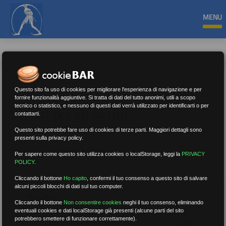
MENU
Questo sito fa uso di cookies per migliorare l'esperienza di navigazione e per
fornire funzionalità aggiuntive. Si tratta di dati del tutto anonimi, utili a scopo
tecnico o statistico, e nessuno di questi dati verrà utilizzato per identificarti o per
Servizi per gli iscritti
contattarti.
Questo sito potrebbe fare uso di cookies di terze parti. Maggiori dettagli sono
presenti sulla privacy policy.
Nessun risultato.
Rimuovi filtri
Per sapere come questo sito utilizza cookies o localStorage, leggi la
PRIVACY
POLICY
.
Cliccando il bottone
Ho capito
,
confermi il tuo consenso a questo sito di salvare
alcuni piccoli blocchi di dati sul tuo computer.
RICERCA
Cliccando il bottone
Non consentire cookies
neghi il tuo consenso, eliminando
eventuali cookies e dati localStorage già presenti (alcune parti del sito
potrebbero smettere di funzionare correttamente).