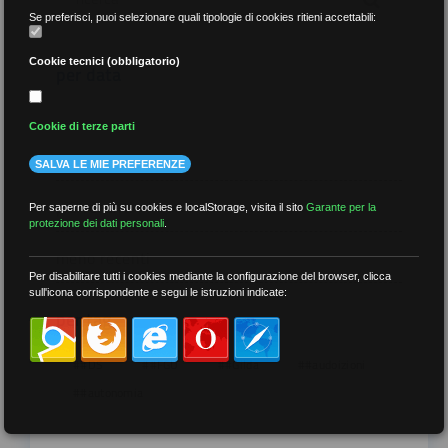
Se preferisci, puoi selezionare quali tipologie di cookies ritieni accettabili:
Cookie tecnici (obbligatorio)
per data
Cookie di terze parti
SALVA LE MIE PREFERENZE
più recenti
Per saperne di più su cookies e localStorage, visita il sito
Garante per la
protezione dei dati personali
.
meno recenti
Per disabilitare tutti i cookies mediante la configurazione del browser, clicca
sull'icona corrispondente e segui le istruzioni indicate:
per tag
##DS
##FGU
##Gilda
##audoizioni
##autonomia