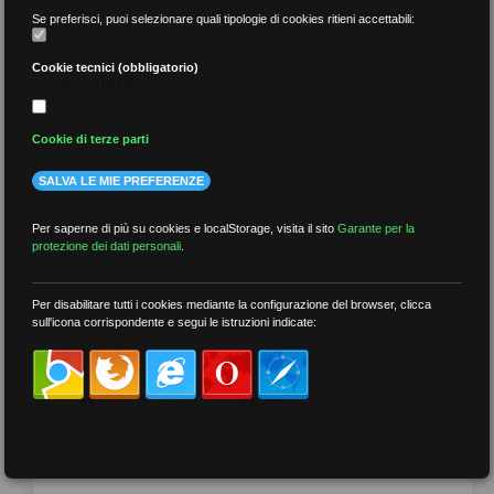
Se preferisci, puoi selezionare quali tipologie di cookies ritieni accettabili:
Cookie tecnici (obbligatorio)
per data
Cookie di terze parti
SALVA LE MIE PREFERENZE
più recenti
Per saperne di più su cookies e localStorage, visita il sito
Garante per la
protezione dei dati personali
.
meno recenti
Per disabilitare tutti i cookies mediante la configurazione del browser, clicca
sull'icona corrispondente e segui le istruzioni indicate:
per tag
##DS
##FGU
##Gilda
##audoizioni
##autonomia