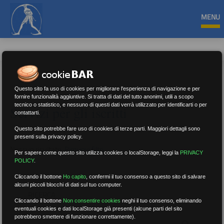
MENU
Questo sito fa uso di cookies per migliorare l'esperienza di navigazione e per
fornire funzionalità aggiuntive. Si tratta di dati del tutto anonimi, utili a scopo
tecnico o statistico, e nessuno di questi dati verrà utilizzato per identificarti o per
Servizi per gli iscritti
contattarti.
Questo sito potrebbe fare uso di cookies di terze parti. Maggiori dettagli sono
presenti sulla privacy policy.
Nessun risultato.
Rimuovi filtri
Per sapere come questo sito utilizza cookies o localStorage, leggi la
PRIVACY
POLICY
.
Cliccando il bottone
Ho capito
,
confermi il tuo consenso a questo sito di salvare
alcuni piccoli blocchi di dati sul tuo computer.
RICERCA
Cliccando il bottone
Non consentire cookies
neghi il tuo consenso, eliminando
eventuali cookies e dati localStorage già presenti (alcune parti del sito
potrebbero smettere di funzionare correttamente).