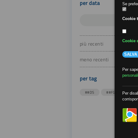
per data
Se prefer
Cookie t
Cookie d
più recenti
SALVA
meno recenti
Per saper
personal
per tag
##DS
##FGU
##Gi
Per disab
corrispon