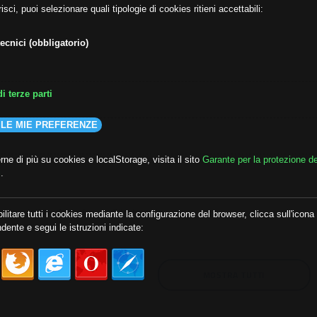
isci, puoi selezionare quali tipologie di cookies ritieni accettabili:
ecnici (obbligatorio)
i terze parti
 LE MIE PREFERENZE
ne di più su cookies e localStorage, visita il sito
Garante per la protezione de
i
.
lda
##audoizioni
##autonomia
ilitare tutti i cookies mediante la configurazione del browser, clicca sull'icona
dente e segui le istruzioni indicate:
MOSTRA TUTTI