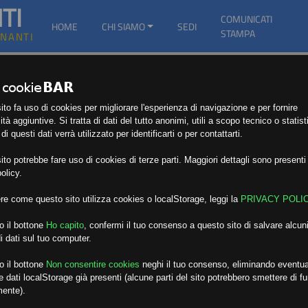
TI
COMUNICATI
HOME
CHI SIAMO
SEDI
STAMPA
GNANTI
to fa uso di cookies per migliorare l'esperienza di navigazione e per fornire
ità aggiuntive. Si tratta di dati del tutto anonimi, utili a scopo tecnico o statist
i questi dati verrà utilizzato per identificarti o per contattarti.
to potrebbe fare uso di cookies di terze parti. Maggiori dettagli sono presenti 
olicy.
re come questo sito utilizza cookies o localStorage, leggi la
PRIVACY POLI
o il bottone
Ho capito
,
confermi il tuo consenso a questo sito di salvare alcuni
i dati sul tuo computer.
o il bottone
Non consentire cookies
neghi il tuo consenso, eliminando eventua
 dati localStorage già presenti (alcune parti del sito potrebbero smettere di f
mente).