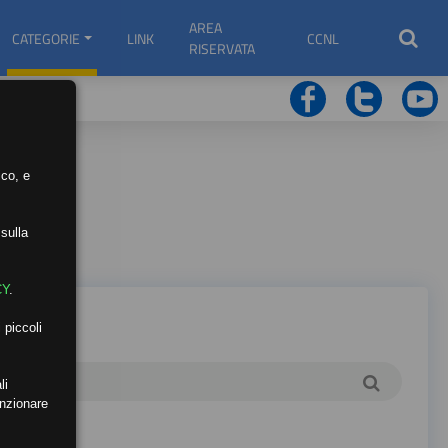
AREA
CATEGORIE
LINK
CCNL
RISERVATA
ico, e
sulla
CY
.
 piccoli
li
unzionare