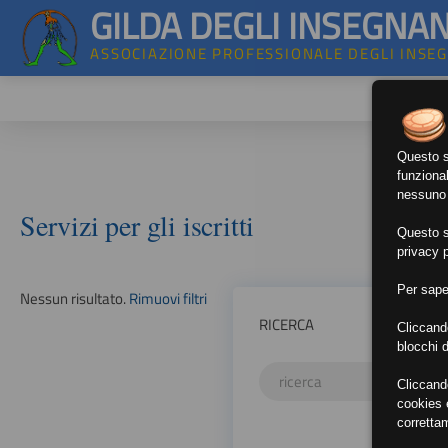
GILDA DEGLI INSEGNAN
ASSOCIAZIONE PROFESSIONALE DEGLI INSE
Questo si
funzional
nessuno d
Servizi per gli iscritti
Questo si
privacy p
Per sape
Nessun risultato.
Rimuovi filtri
RICERCA
Cliccand
blocchi d
Cliccand
cookies e
corretta