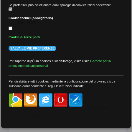
Se preferisci, puoi selezionare quali tipologie di cookies ritieni accettabili:
Cookie tecnici (obbligatorio)
per data
Cookie di terze parti
SALVA LE MIE PREFERENZE
più recenti
Per saperne di più su cookies e localStorage, visita il sito
Garante per la
protezione dei dati personali
.
meno recenti
Per disabilitare tutti i cookies mediante la configurazione del browser, clicca
sull'icona corrispondente e segui le istruzioni indicate:
per tag
##DS
##FGU
##Gilda
##audoizioni
##autonomia