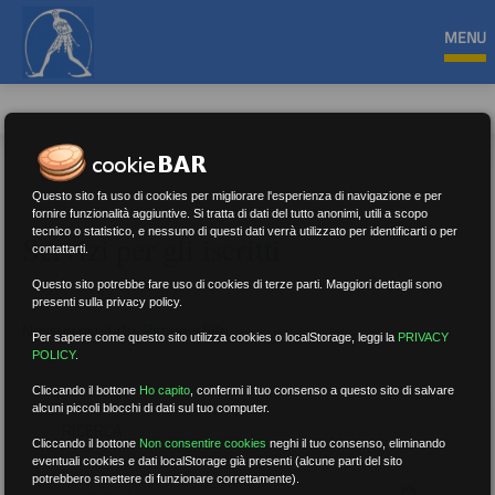
MENU
Questo sito fa uso di cookies per migliorare l'esperienza di navigazione e per
fornire funzionalità aggiuntive. Si tratta di dati del tutto anonimi, utili a scopo
tecnico o statistico, e nessuno di questi dati verrà utilizzato per identificarti o per
Servizi per gli iscritti
contattarti.
Questo sito potrebbe fare uso di cookies di terze parti. Maggiori dettagli sono
presenti sulla privacy policy.
Nessun risultato.
Rimuovi filtri
Per sapere come questo sito utilizza cookies o localStorage, leggi la
PRIVACY
POLICY
.
Cliccando il bottone
Ho capito
,
confermi il tuo consenso a questo sito di salvare
alcuni piccoli blocchi di dati sul tuo computer.
RICERCA
Cliccando il bottone
Non consentire cookies
neghi il tuo consenso, eliminando
eventuali cookies e dati localStorage già presenti (alcune parti del sito
potrebbero smettere di funzionare correttamente).