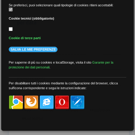
Se preferisci, puoi selezionare quali tipologie di cookies ritieni accettabili:
Cookie tecnici (obbligatorio)
per data
Cookie di terze parti
SALVA LE MIE PREFERENZE
più recenti
Per saperne di più su cookies e localStorage, visita il sito
Garante per la
protezione dei dati personali
.
meno recenti
Per disabilitare tutti i cookies mediante la configurazione del browser, clicca
sull'icona corrispondente e segui le istruzioni indicate:
per tag
##DS
##FGU
##Gilda
##audoizioni
##autonomia