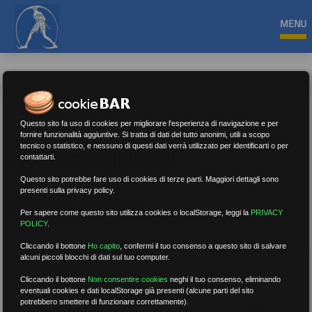
MENU
Questo sito fa uso di cookies per migliorare l'esperienza di navigazione e per
fornire funzionalità aggiuntive. Si tratta di dati del tutto anonimi, utili a scopo
tecnico o statistico, e nessuno di questi dati verrà utilizzato per identificarti o per
Servizi per gli iscritti
contattarti.
Questo sito potrebbe fare uso di cookies di terze parti. Maggiori dettagli sono
presenti sulla privacy policy.
Nessun risultato.
Rimuovi filtri
Per sapere come questo sito utilizza cookies o localStorage, leggi la
PRIVACY
POLICY
.
Cliccando il bottone
Ho capito
,
confermi il tuo consenso a questo sito di salvare
alcuni piccoli blocchi di dati sul tuo computer.
RICERCA
Cliccando il bottone
Non consentire cookies
neghi il tuo consenso, eliminando
eventuali cookies e dati localStorage già presenti (alcune parti del sito
potrebbero smettere di funzionare correttamente).