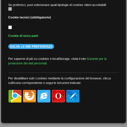
Se preferisci, puoi selezionare quali tipologie di cookies ritieni accettabili:
Cookie tecnici (obbligatorio)
per data
Cookie di terze parti
SALVA LE MIE PREFERENZE
più recenti
Per saperne di più su cookies e localStorage, visita il sito
Garante per la
protezione dei dati personali
.
meno recenti
Per disabilitare tutti i cookies mediante la configurazione del browser, clicca
sull'icona corrispondente e segui le istruzioni indicate:
per tag
##DS
##FGU
##Gilda
##audoizioni
##autonomia