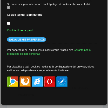
Se preferisci, puoi selezionare quali tipologie di cookies ritieni accettabili:
Cookie tecnici (obbligatorio)
per data
Cookie di terze parti
SALVA LE MIE PREFERENZE
più recenti
Per saperne di più su cookies e localStorage, visita il sito
Garante per la
protezione dei dati personali
.
meno recenti
Per disabilitare tutti i cookies mediante la configurazione del browser, clicca
sull'icona corrispondente e segui le istruzioni indicate:
per tag
##DS
##FGU
##Gilda
##audoizioni
##autonomia