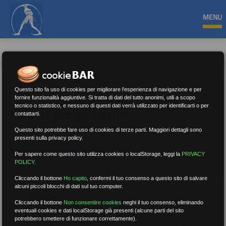
MENU
Questo sito fa uso di cookies per migliorare l'esperienza di navigazione e per
fornire funzionalità aggiuntive. Si tratta di dati del tutto anonimi, utili a scopo
tecnico o statistico, e nessuno di questi dati verrà utilizzato per identificarti o per
Servizi per gli iscritti
contattarti.
Questo sito potrebbe fare uso di cookies di terze parti. Maggiori dettagli sono
presenti sulla privacy policy.
Nessun risultato.
Rimuovi filtri
Per sapere come questo sito utilizza cookies o localStorage, leggi la
PRIVACY
POLICY
.
Cliccando il bottone
Ho capito
,
confermi il tuo consenso a questo sito di salvare
alcuni piccoli blocchi di dati sul tuo computer.
RICERCA
Cliccando il bottone
Non consentire cookies
neghi il tuo consenso, eliminando
eventuali cookies e dati localStorage già presenti (alcune parti del sito
potrebbero smettere di funzionare correttamente).