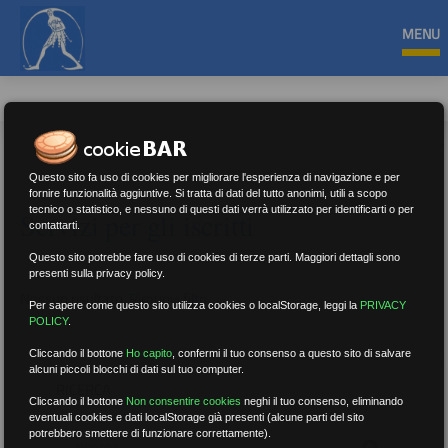
MENU
Questo sito fa uso di cookies per migliorare l'esperienza di navigazione e per
fornire funzionalità aggiuntive. Si tratta di dati del tutto anonimi, utili a scopo
tecnico o statistico, e nessuno di questi dati verrà utilizzato per identificarti o per
Servizi per gli iscritti
contattarti.
Questo sito potrebbe fare uso di cookies di terze parti. Maggiori dettagli sono
presenti sulla privacy policy.
Nessun risultato.
Rimuovi filtri
Per sapere come questo sito utilizza cookies o localStorage, leggi la
PRIVACY
POLICY
.
Cliccando il bottone
Ho capito
,
confermi il tuo consenso a questo sito di salvare
alcuni piccoli blocchi di dati sul tuo computer.
RICERCA
Cliccando il bottone
Non consentire cookies
neghi il tuo consenso, eliminando
eventuali cookies e dati localStorage già presenti (alcune parti del sito
potrebbero smettere di funzionare correttamente).