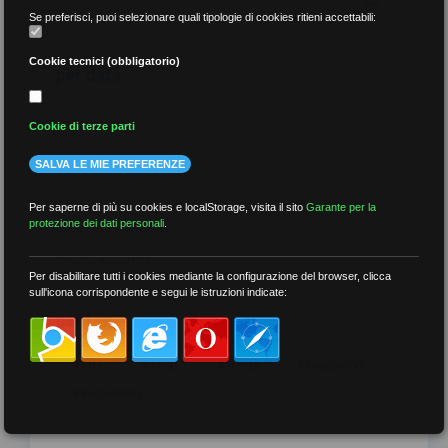
Se preferisci, puoi selezionare quali tipologie di cookies ritieni accettabili:
Cookie tecnici (obbligatorio)
per data
Cookie di terze parti
SALVA LE MIE PREFERENZE
più recenti
Per saperne di più su cookies e localStorage, visita il sito
Garante per la
protezione dei dati personali
.
meno recenti
Per disabilitare tutti i cookies mediante la configurazione del browser, clicca
sull'icona corrispondente e segui le istruzioni indicate:
per tag
##DS
##FGU
##Gilda
##audoizioni
##autonomia