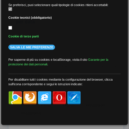
Se preferisci, puoi selezionare quali tipologie di cookies ritieni accettabili:
Cookie tecnici (obbligatorio)
per data
Cookie di terze parti
SALVA LE MIE PREFERENZE
più recenti
Per saperne di più su cookies e localStorage, visita il sito
Garante per la
protezione dei dati personali
.
meno recenti
Per disabilitare tutti i cookies mediante la configurazione del browser, clicca
sull'icona corrispondente e segui le istruzioni indicate:
per tag
##DS
##FGU
##Gilda
##audoizioni
##autonomia