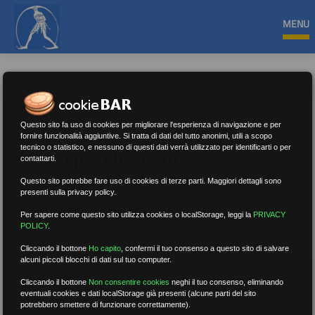
MENU
Questo sito fa uso di cookies per migliorare l'esperienza di navigazione e per
fornire funzionalità aggiuntive. Si tratta di dati del tutto anonimi, utili a scopo
tecnico o statistico, e nessuno di questi dati verrà utilizzato per identificarti o per
Servizi per gli iscritti
contattarti.
Questo sito potrebbe fare uso di cookies di terze parti. Maggiori dettagli sono
presenti sulla privacy policy.
Nessun risultato.
Rimuovi filtri
Per sapere come questo sito utilizza cookies o localStorage, leggi la
PRIVACY
POLICY
.
Cliccando il bottone
Ho capito
,
confermi il tuo consenso a questo sito di salvare
alcuni piccoli blocchi di dati sul tuo computer.
RICERCA
Cliccando il bottone
Non consentire cookies
neghi il tuo consenso, eliminando
eventuali cookies e dati localStorage già presenti (alcune parti del sito
potrebbero smettere di funzionare correttamente).