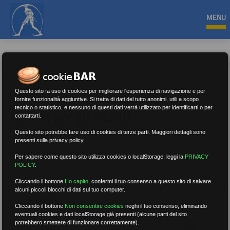
MENU
Questo sito fa uso di cookies per migliorare l'esperienza di navigazione e per
fornire funzionalità aggiuntive. Si tratta di dati del tutto anonimi, utili a scopo
tecnico o statistico, e nessuno di questi dati verrà utilizzato per identificarti o per
Servizi per gli iscritti
contattarti.
Questo sito potrebbe fare uso di cookies di terze parti. Maggiori dettagli sono
presenti sulla privacy policy.
Nessun risultato.
Rimuovi filtri
Per sapere come questo sito utilizza cookies o localStorage, leggi la
PRIVACY
POLICY
.
Cliccando il bottone
Ho capito
,
confermi il tuo consenso a questo sito di salvare
alcuni piccoli blocchi di dati sul tuo computer.
RICERCA
Cliccando il bottone
Non consentire cookies
neghi il tuo consenso, eliminando
eventuali cookies e dati localStorage già presenti (alcune parti del sito
potrebbero smettere di funzionare correttamente).