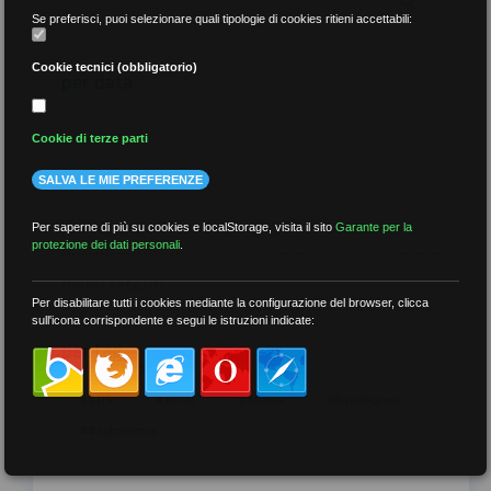
Se preferisci, puoi selezionare quali tipologie di cookies ritieni accettabili:
Cookie tecnici (obbligatorio)
per data
Cookie di terze parti
SALVA LE MIE PREFERENZE
più recenti
Per saperne di più su cookies e localStorage, visita il sito
Garante per la
protezione dei dati personali
.
meno recenti
Per disabilitare tutti i cookies mediante la configurazione del browser, clicca
sull'icona corrispondente e segui le istruzioni indicate:
per tag
##DS
##FGU
##Gilda
##audoizioni
##autonomia