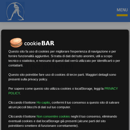
MENU
Questo sito fa uso di cookies per migliorare l'esperienza di navigazione e per
fornire funzionalità aggiuntive. Si tratta di dati del tutto anonimi, utili a scopo
tecnico o statistico, e nessuno di questi dati verrà utilizzato per identificarti o per
Servizi per gli iscritti
contattarti.
Questo sito potrebbe fare uso di cookies di terze parti. Maggiori dettagli sono
presenti sulla privacy policy.
Nessun risultato.
Rimuovi filtri
Per sapere come questo sito utilizza cookies o localStorage, leggi la
PRIVACY
POLICY
.
Cliccando il bottone
Ho capito
,
confermi il tuo consenso a questo sito di salvare
alcuni piccoli blocchi di dati sul tuo computer.
RICERCA
Cliccando il bottone
Non consentire cookies
neghi il tuo consenso, eliminando
eventuali cookies e dati localStorage già presenti (alcune parti del sito
potrebbero smettere di funzionare correttamente).