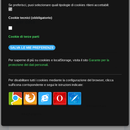
Se preferisci, puoi selezionare quali tipologie di cookies ritieni accettabili:
Cookie tecnici (obbligatorio)
per data
Cookie di terze parti
SALVA LE MIE PREFERENZE
più recenti
Per saperne di più su cookies e localStorage, visita il sito
Garante per la
protezione dei dati personali
.
meno recenti
Per disabilitare tutti i cookies mediante la configurazione del browser, clicca
sull'icona corrispondente e segui le istruzioni indicate:
per tag
##DS
##FGU
##Gilda
##audoizioni
##autonomia