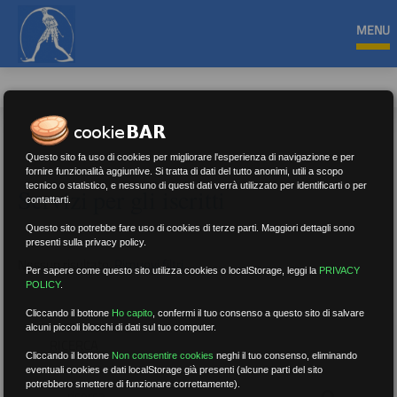
MENU
Questo sito fa uso di cookies per migliorare l'esperienza di navigazione e per
fornire funzionalità aggiuntive. Si tratta di dati del tutto anonimi, utili a scopo
tecnico o statistico, e nessuno di questi dati verrà utilizzato per identificarti o per
Servizi per gli iscritti
contattarti.
Questo sito potrebbe fare uso di cookies di terze parti. Maggiori dettagli sono
presenti sulla privacy policy.
Nessun risultato.
Rimuovi filtri
Per sapere come questo sito utilizza cookies o localStorage, leggi la
PRIVACY
POLICY
.
Cliccando il bottone
Ho capito
,
confermi il tuo consenso a questo sito di salvare
alcuni piccoli blocchi di dati sul tuo computer.
RICERCA
Cliccando il bottone
Non consentire cookies
neghi il tuo consenso, eliminando
eventuali cookies e dati localStorage già presenti (alcune parti del sito
potrebbero smettere di funzionare correttamente).