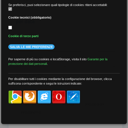
Se preferisci, puoi selezionare quali tipologie di cookies ritieni accettabili:
Cookie tecnici (obbligatorio)
per data
Cookie di terze parti
SALVA LE MIE PREFERENZE
più recenti
Per saperne di più su cookies e localStorage, visita il sito
Garante per la
protezione dei dati personali
.
meno recenti
Per disabilitare tutti i cookies mediante la configurazione del browser, clicca
sull'icona corrispondente e segui le istruzioni indicate:
per tag
##DS
##FGU
##Gilda
##audoizioni
##autonomia