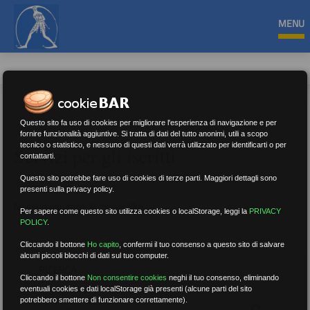
MENU
Questo sito fa uso di cookies per migliorare l'esperienza di navigazione e per
fornire funzionalità aggiuntive. Si tratta di dati del tutto anonimi, utili a scopo
tecnico o statistico, e nessuno di questi dati verrà utilizzato per identificarti o per
Servizi per gli iscritti
contattarti.
Questo sito potrebbe fare uso di cookies di terze parti. Maggiori dettagli sono
presenti sulla privacy policy.
Nessun risultato.
Rimuovi filtri
Per sapere come questo sito utilizza cookies o localStorage, leggi la
PRIVACY
POLICY
.
Cliccando il bottone
Ho capito
,
confermi il tuo consenso a questo sito di salvare
alcuni piccoli blocchi di dati sul tuo computer.
RICERCA
Cliccando il bottone
Non consentire cookies
neghi il tuo consenso, eliminando
eventuali cookies e dati localStorage già presenti (alcune parti del sito
potrebbero smettere di funzionare correttamente).