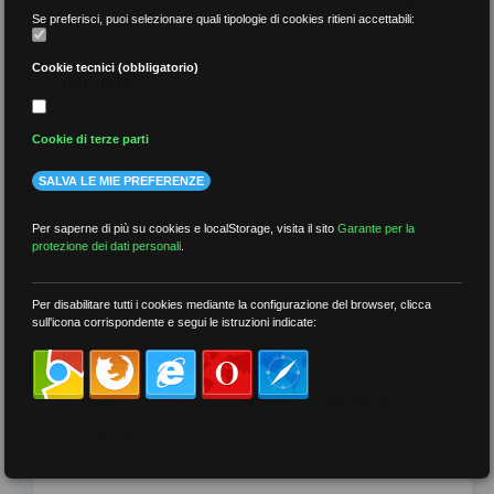
Se preferisci, puoi selezionare quali tipologie di cookies ritieni accettabili:
Cookie tecnici (obbligatorio)
per data
Cookie di terze parti
SALVA LE MIE PREFERENZE
più recenti
Per saperne di più su cookies e localStorage, visita il sito
Garante per la
protezione dei dati personali
.
meno recenti
Per disabilitare tutti i cookies mediante la configurazione del browser, clicca
sull'icona corrispondente e segui le istruzioni indicate:
per tag
##DS
##FGU
##Gilda
##audoizioni
##autonomia