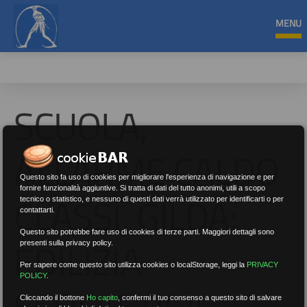
MENU
SCUOLA,
ALLARME CALDO
Questo sito fa uso di cookies per migliorare l'esperienza di navigazione e per
fornire funzionalità aggiuntive. Si tratta di dati del tutto anonimi, utili a scopo
CLASSI, GILDA:
tecnico o statistico, e nessuno di questi dati verrà utilizzato per identificarti o per
contattarti.
Questo sito potrebbe fare uso di cookies di terze parti. Maggiori dettagli sono
EDILIZIA
presenti sulla privacy policy.
Per sapere come questo sito utilizza cookies o localStorage, leggi la
PRIVACY
POLICY
.
SCOLASTICA
Cliccando il bottone
Ho capito
,
confermi il tuo consenso a questo sito di salvare