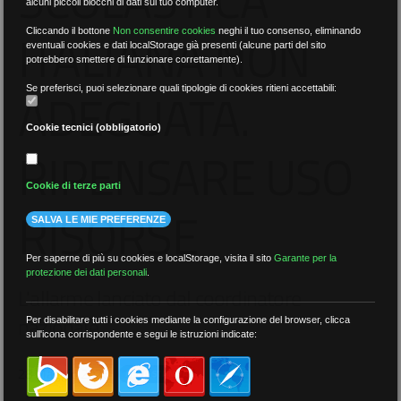
alcuni piccoli blocchi di dati sul tuo computer.
ITALIANA NON
Cliccando il bottone
Non consentire cookies
neghi il tuo consenso, eliminando
eventuali cookies e dati localStorage già presenti (alcune parti del sito
potrebbero smettere di funzionare correttamente).
ADEGUATA.
Se preferisci, puoi selezionare quali tipologie di cookies ritieni accettabili:
Cookie tecnici (obbligatorio)
RIPENSARE USO
Cookie di terze parti
RISORSE
SALVA LE MIE PREFERENZE
Per saperne di più su cookies e localStorage, visita il sito
Garante per la
protezione dei dati personali
.
L'allarme lanciato dal coordinatore
nazionale
Per disabilitare tutti i cookies mediante la configurazione del browser, clicca
sull'icona corrispondente e segui le istruzioni indicate:
28 Maggio 2026
AREA STAMPA