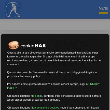
MENU
SCUOLA, FMOF,
LA GILDA NON
Questo sito fa uso di cookies per migliorare l'esperienza di navigazione e per
fornire funzionalità aggiuntive. Si tratta di dati del tutto anonimi, utili a scopo
tecnico o statistico, e nessuno di questi dati verrà utilizzato per identificarti o per
contattarti.
FIRMA IL CCNI:
Questo sito potrebbe fare uso di cookies di terze parti. Maggiori dettagli sono
presenti sulla privacy policy.
Per sapere come questo sito utilizza cookies o localStorage, leggi la
PRIVACY
NOSTRE
POLICY
.
Cliccando il bottone
Ho capito
,
confermi il tuo consenso a questo sito di salvare
alcuni piccoli blocchi di dati sul tuo computer.
PROPOSTE NON
Cliccando il bottone
Non consentire cookies
neghi il tuo consenso, eliminando