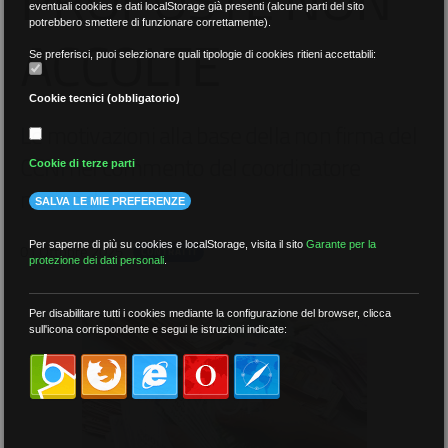
eventuali cookies e dati localStorage già presenti (alcune parti del sito
potrebbero smettere di funzionare correttamente).
ACCOLTE
Se preferisci, puoi selezionare quali tipologie di cookies ritieni accettabili:
Cookie tecnici (obbligatorio)
Le motivazioni alla base della non firma del
CCNI nel commento del coordinatore
Cookie di terze parti
nazionale
SALVA LE MIE PREFERENZE
Per saperne di più su cookies e localStorage, visita il sito
Garante per la
01 Ottobre 2025
CONTRATTI
protezione dei dati personali
.
Per disabilitare tutti i cookies mediante la configurazione del browser, clicca
sull'icona corrispondente e segui le istruzioni indicate: