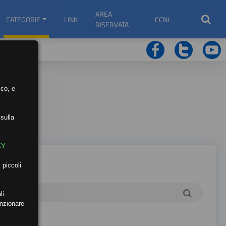
AREA
CATEGORIE
LINK
CCNL
RISERVATA
ico, e
sulla
CY
.
 piccoli
li
unzionare