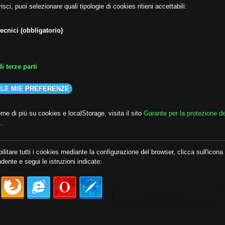
isci, puoi selezionare quali tipologie di cookies ritieni accettabili:
ecnici (obbligatorio)
i terze parti
 LE MIE PREFERENZE
ne di più su cookies e localStorage, visita il sito
Garante per la protezione de
i
.
lda
##audoizioni
##autonomia
ilitare tutti i cookies mediante la configurazione del browser, clicca sull'icona
dente e segui le istruzioni indicate:
MOSTRA TUTTI