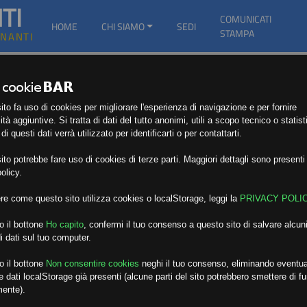
TI
COMUNICATI
HOME
CHI SIAMO
SEDI
STAMPA
GNANTI
to fa uso di cookies per migliorare l'esperienza di navigazione e per fornire
ità aggiuntive. Si tratta di dati del tutto anonimi, utili a scopo tecnico o statist
i questi dati verrà utilizzato per identificarti o per contattarti.
to potrebbe fare uso di cookies di terze parti. Maggiori dettagli sono presenti 
olicy.
re come questo sito utilizza cookies o localStorage, leggi la
PRIVACY POLI
o il bottone
Ho capito
,
confermi il tuo consenso a questo sito di salvare alcuni
i dati sul tuo computer.
o il bottone
Non consentire cookies
neghi il tuo consenso, eliminando eventua
 dati localStorage già presenti (alcune parti del sito potrebbero smettere di f
mente).