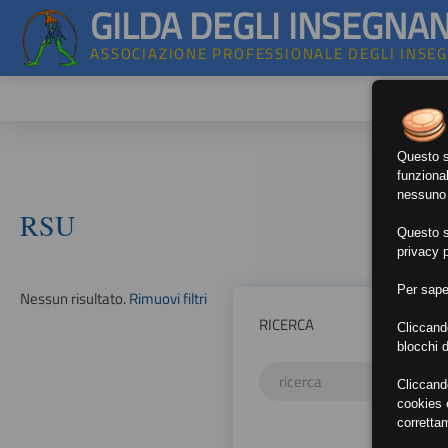
GILDA DEGLI INSEGNAN
ASSOCIAZIONE PROFESSIONALE DEGLI INSE
Questo si
funzional
nessuno d
RSU
Questo si
privacy p
Per sape
Nessun risultato.
Rimuovi filtri
RICERCA
Cliccand
blocchi d
Cliccand
cookies e
corretta