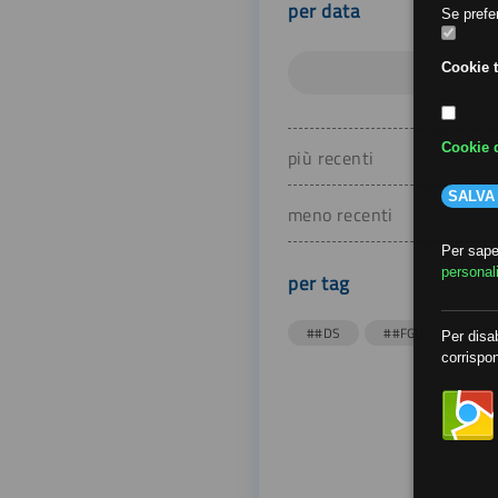
per data
Se prefer
Cookie t
Cookie d
più recenti
SALVA
meno recenti
Per saper
personal
per tag
##DS
##FGU
##Gi
Per disab
corrispon