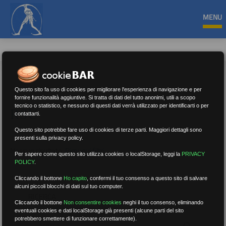
MENU
Questo sito fa uso di cookies per migliorare l'esperienza di navigazione e per
fornire funzionalità aggiuntive. Si tratta di dati del tutto anonimi, utili a scopo
tecnico o statistico, e nessuno di questi dati verrà utilizzato per identificarti o per
RSU
contattarti.
Questo sito potrebbe fare uso di cookies di terze parti. Maggiori dettagli sono
presenti sulla privacy policy.
Nessun risultato.
Rimuovi filtri
Per sapere come questo sito utilizza cookies o localStorage, leggi la
PRIVACY
POLICY
.
Cliccando il bottone
Ho capito
,
confermi il tuo consenso a questo sito di salvare
alcuni piccoli blocchi di dati sul tuo computer.
RICERCA
Cliccando il bottone
Non consentire cookies
neghi il tuo consenso, eliminando
eventuali cookies e dati localStorage già presenti (alcune parti del sito
potrebbero smettere di funzionare correttamente).