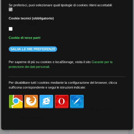
Se preferisci, puoi selezionare quali tipologie di cookies ritieni accettabili:
Cookie tecnici (obbligatorio)
per data
Cookie di terze parti
SALVA LE MIE PREFERENZE
più recenti
Per saperne di più su cookies e localStorage, visita il sito
Garante per la
protezione dei dati personali
.
meno recenti
Per disabilitare tutti i cookies mediante la configurazione del browser, clicca
sull'icona corrispondente e segui le istruzioni indicate:
per tag
##DS
##FGU
##Gilda
##audoizioni
##autonomia