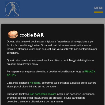
MENU
Questo sito fa uso di cookies per migliorare l'esperienza di navigazione e per
fornire funzionalità aggiuntive. Si tratta di dati del tutto anonimi, utili a scopo
tecnico o statistico, e nessuno di questi dati verrà utilizzato per identificarti o per
RSU
contattarti.
Questo sito potrebbe fare uso di cookies di terze parti. Maggiori dettagli sono
presenti sulla privacy policy.
Nessun risultato.
Rimuovi filtri
Per sapere come questo sito utilizza cookies o localStorage, leggi la
PRIVACY
POLICY
.
Cliccando il bottone
Ho capito
,
confermi il tuo consenso a questo sito di salvare
alcuni piccoli blocchi di dati sul tuo computer.
RICERCA
Cliccando il bottone
Non consentire cookies
neghi il tuo consenso, eliminando
eventuali cookies e dati localStorage già presenti (alcune parti del sito
potrebbero smettere di funzionare correttamente).