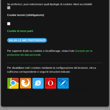
Se preferisci, puoi selezionare quali tipologie di cookies ritieni accettabili:
Cookie tecnici (obbligatorio)
per data
Cookie di terze parti
SALVA LE MIE PREFERENZE
più recenti
Per saperne di più su cookies e localStorage, visita il sito
Garante per la
protezione dei dati personali
.
meno recenti
Per disabilitare tutti i cookies mediante la configurazione del browser, clicca
sull'icona corrispondente e segui le istruzioni indicate:
per tag
##DS
##FGU
##Gilda
##audoizioni
##autonomia