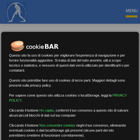
MENU
Questo sito fa uso di cookies per migliorare l'esperienza di navigazione e per
fornire funzionalità aggiuntive. Si tratta di dati del tutto anonimi, utili a scopo
tecnico o statistico, e nessuno di questi dati verrà utilizzato per identificarti o per
RSU
contattarti.
Questo sito potrebbe fare uso di cookies di terze parti. Maggiori dettagli sono
presenti sulla privacy policy.
Nessun risultato.
Rimuovi filtri
Per sapere come questo sito utilizza cookies o localStorage, leggi la
PRIVACY
POLICY
.
Cliccando il bottone
Ho capito
,
confermi il tuo consenso a questo sito di salvare
alcuni piccoli blocchi di dati sul tuo computer.
RICERCA
Cliccando il bottone
Non consentire cookies
neghi il tuo consenso, eliminando
eventuali cookies e dati localStorage già presenti (alcune parti del sito
potrebbero smettere di funzionare correttamente).