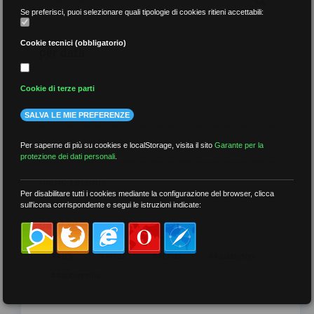
Se preferisci, puoi selezionare quali tipologie di cookies ritieni accettabili:
Cookie tecnici (obbligatorio)
per data
Cookie di terze parti
SALVA LE MIE PREFERENZE
più recenti
Per saperne di più su cookies e localStorage, visita il sito
Garante per la
protezione dei dati personali
.
meno recenti
Per disabilitare tutti i cookies mediante la configurazione del browser, clicca
sull'icona corrispondente e segui le istruzioni indicate:
per tag
##DS
##FGU
##Gilda
##audoizioni
##autonomia