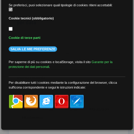
Se preferisci, puoi selezionare quali tipologie di cookies ritieni accettabili:
Cookie tecnici (obbligatorio)
per data
Cookie di terze parti
SALVA LE MIE PREFERENZE
più recenti
Per saperne di più su cookies e localStorage, visita il sito
Garante per la
protezione dei dati personali
.
meno recenti
Per disabilitare tutti i cookies mediante la configurazione del browser, clicca
sull'icona corrispondente e segui le istruzioni indicate:
per tag
##DS
##FGU
##Gilda
##audoizioni
##autonomia