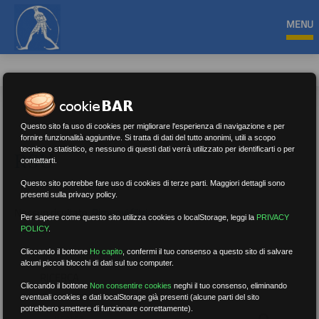
MENU
Questo sito fa uso di cookies per migliorare l'esperienza di navigazione e per
fornire funzionalità aggiuntive. Si tratta di dati del tutto anonimi, utili a scopo
tecnico o statistico, e nessuno di questi dati verrà utilizzato per identificarti o per
RSU
contattarti.
Questo sito potrebbe fare uso di cookies di terze parti. Maggiori dettagli sono
presenti sulla privacy policy.
Nessun risultato.
Rimuovi filtri
Per sapere come questo sito utilizza cookies o localStorage, leggi la
PRIVACY
POLICY
.
Cliccando il bottone
Ho capito
,
confermi il tuo consenso a questo sito di salvare
alcuni piccoli blocchi di dati sul tuo computer.
RICERCA
Cliccando il bottone
Non consentire cookies
neghi il tuo consenso, eliminando
eventuali cookies e dati localStorage già presenti (alcune parti del sito
potrebbero smettere di funzionare correttamente).