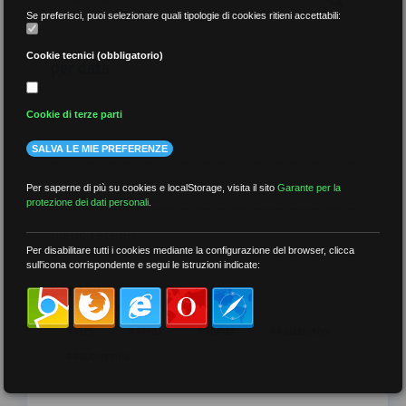
Se preferisci, puoi selezionare quali tipologie di cookies ritieni accettabili:
Cookie tecnici (obbligatorio)
per data
Cookie di terze parti
SALVA LE MIE PREFERENZE
più recenti
Per saperne di più su cookies e localStorage, visita il sito
Garante per la
protezione dei dati personali
.
meno recenti
Per disabilitare tutti i cookies mediante la configurazione del browser, clicca
sull'icona corrispondente e segui le istruzioni indicate:
per tag
##DS
##FGU
##Gilda
##audoizioni
##autonomia