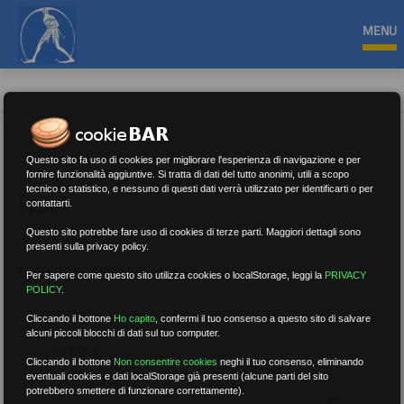
MENU
Questo sito fa uso di cookies per migliorare l'esperienza di navigazione e per
fornire funzionalità aggiuntive. Si tratta di dati del tutto anonimi, utili a scopo
tecnico o statistico, e nessuno di questi dati verrà utilizzato per identificarti o per
RSU
contattarti.
Questo sito potrebbe fare uso di cookies di terze parti. Maggiori dettagli sono
presenti sulla privacy policy.
Nessun risultato.
Rimuovi filtri
Per sapere come questo sito utilizza cookies o localStorage, leggi la
PRIVACY
POLICY
.
Cliccando il bottone
Ho capito
,
confermi il tuo consenso a questo sito di salvare
alcuni piccoli blocchi di dati sul tuo computer.
RICERCA
Cliccando il bottone
Non consentire cookies
neghi il tuo consenso, eliminando
eventuali cookies e dati localStorage già presenti (alcune parti del sito
potrebbero smettere di funzionare correttamente).