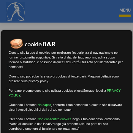
MENU
Questo sito fa uso di cookies per migliorare l'esperienza di navigazione e per
fornire funzionalità aggiuntive. Si tratta di dati del tutto anonimi, utili a scopo
tecnico o statistico, e nessuno di questi dati verrà utilizzato per identificarti o per
RSU
contattarti.
Questo sito potrebbe fare uso di cookies di terze parti. Maggiori dettagli sono
presenti sulla privacy policy.
Nessun risultato.
Rimuovi filtri
Per sapere come questo sito utilizza cookies o localStorage, leggi la
PRIVACY
POLICY
.
Cliccando il bottone
Ho capito
,
confermi il tuo consenso a questo sito di salvare
alcuni piccoli blocchi di dati sul tuo computer.
RICERCA
Cliccando il bottone
Non consentire cookies
neghi il tuo consenso, eliminando
eventuali cookies e dati localStorage già presenti (alcune parti del sito
potrebbero smettere di funzionare correttamente).