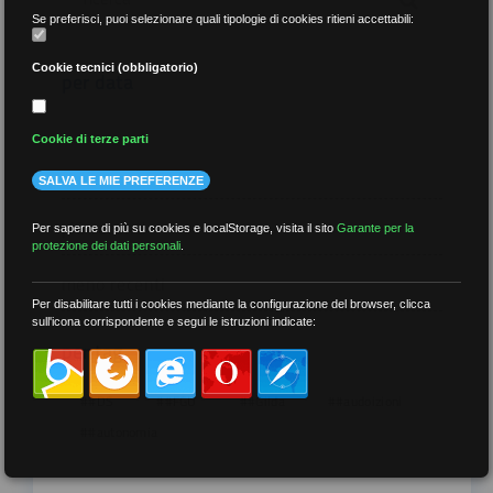
Se preferisci, puoi selezionare quali tipologie di cookies ritieni accettabili:
Cookie tecnici (obbligatorio)
per data
Cookie di terze parti
SALVA LE MIE PREFERENZE
più recenti
Per saperne di più su cookies e localStorage, visita il sito
Garante per la
protezione dei dati personali
.
meno recenti
Per disabilitare tutti i cookies mediante la configurazione del browser, clicca
sull'icona corrispondente e segui le istruzioni indicate:
per tag
##DS
##FGU
##Gilda
##audoizioni
##autonomia