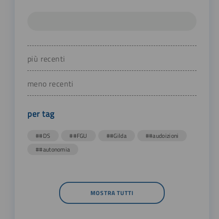
più recenti
meno recenti
per tag
##DS
##FGU
##Gilda
##audoizioni
##autonomia
MOSTRA TUTTI