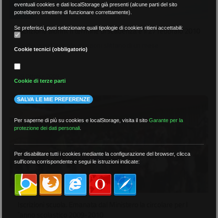
eventuali cookies e dati localStorage già presenti (alcune parti del sito
potrebbero smettere di funzionare correttamente).
Se preferisci, puoi selezionare quali tipologie di cookies ritieni accettabili:
Iscrizione alunni. Il termine di scadenza è il 27 febbraio 2010
Anche quest´anno le iscrizioni slittano di un mese
Cookie tecnici (obbligatorio)
29 Ottobre 2009
Cookie di terze parti
SALVA LE MIE PREFERENZE
Per saperne di più su cookies e localStorage, visita il sito
Garante per la
protezione dei dati personali
.
Per disabilitare tutti i cookies mediante la configurazione del browser, clicca
sull'icona corrispondente e segui le istruzioni indicate:
Iscrizioni scuola. Emanata dal Ministero la circolare per l
´anno scolastico 2009-2010