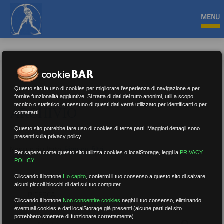
MENU
Questo sito fa uso di cookies per migliorare l'esperienza di navigazione e per
fornire funzionalità aggiuntive. Si tratta di dati del tutto anonimi, utili a scopo
tecnico o statistico, e nessuno di questi dati verrà utilizzato per identificarti o per
ARCHIVIO
contattarti.
Questo sito potrebbe fare uso di cookies di terze parti. Maggiori dettagli sono
presenti sulla privacy policy.
Nessun risultato.
Rimuovi filtri
Per sapere come questo sito utilizza cookies o localStorage, leggi la
PRIVACY
POLICY
.
Cliccando il bottone
Ho capito
,
confermi il tuo consenso a questo sito di salvare
alcuni piccoli blocchi di dati sul tuo computer.
RICERCA
Cliccando il bottone
Non consentire cookies
neghi il tuo consenso, eliminando
eventuali cookies e dati localStorage già presenti (alcune parti del sito
potrebbero smettere di funzionare correttamente).