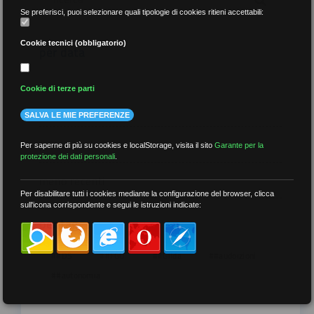
Se preferisci, puoi selezionare quali tipologie di cookies ritieni accettabili:
Cookie tecnici (obbligatorio)
per data
Cookie di terze parti
SALVA LE MIE PREFERENZE
più recenti
Per saperne di più su cookies e localStorage, visita il sito
Garante per la
protezione dei dati personali
.
meno recenti
Per disabilitare tutti i cookies mediante la configurazione del browser, clicca
sull'icona corrispondente e segui le istruzioni indicate:
per tag
##DS
##FGU
##Gilda
##audoizioni
##autonomia