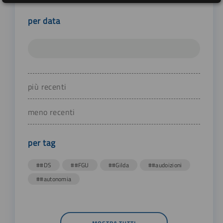
per data
più recenti
meno recenti
per tag
##DS
##FGU
##Gilda
##audoizioni
##autonomia