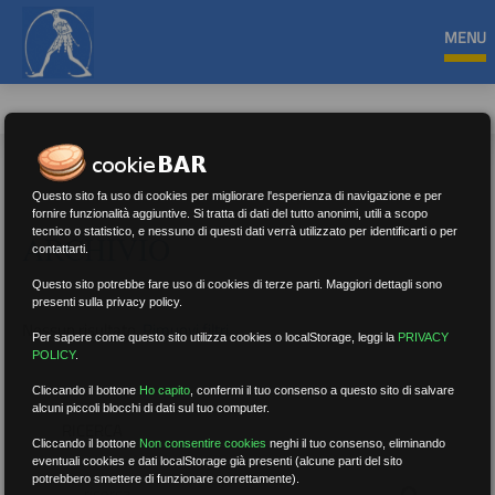
MENU
Questo sito fa uso di cookies per migliorare l'esperienza di navigazione e per
fornire funzionalità aggiuntive. Si tratta di dati del tutto anonimi, utili a scopo
tecnico o statistico, e nessuno di questi dati verrà utilizzato per identificarti o per
ARCHIVIO
contattarti.
Questo sito potrebbe fare uso di cookies di terze parti. Maggiori dettagli sono
presenti sulla privacy policy.
Nessun risultato.
Rimuovi filtri
Per sapere come questo sito utilizza cookies o localStorage, leggi la
PRIVACY
POLICY
.
Cliccando il bottone
Ho capito
,
confermi il tuo consenso a questo sito di salvare
alcuni piccoli blocchi di dati sul tuo computer.
RICERCA
Cliccando il bottone
Non consentire cookies
neghi il tuo consenso, eliminando
eventuali cookies e dati localStorage già presenti (alcune parti del sito
potrebbero smettere di funzionare correttamente).