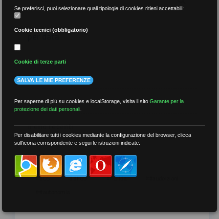
Se preferisci, puoi selezionare quali tipologie di cookies ritieni accettabili:
Cookie tecnici (obbligatorio)
per data
Cookie di terze parti
SALVA LE MIE PREFERENZE
più recenti
Per saperne di più su cookies e localStorage, visita il sito
Garante per la
protezione dei dati personali
.
meno recenti
Per disabilitare tutti i cookies mediante la configurazione del browser, clicca
sull'icona corrispondente e segui le istruzioni indicate:
per tag
##DS
##FGU
##Gilda
##audoizioni
##autonomia