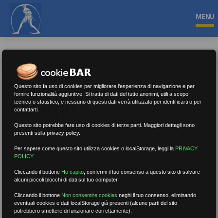
MENU
Questo sito fa uso di cookies per migliorare l'esperienza di navigazione e per
fornire funzionalità aggiuntive. Si tratta di dati del tutto anonimi, utili a scopo
tecnico o statistico, e nessuno di questi dati verrà utilizzato per identificarti o per
ARCHIVIO
contattarti.
Questo sito potrebbe fare uso di cookies di terze parti. Maggiori dettagli sono
presenti sulla privacy policy.
Nessun risultato.
Rimuovi filtri
Per sapere come questo sito utilizza cookies o localStorage, leggi la
PRIVACY
POLICY
.
Cliccando il bottone
Ho capito
,
confermi il tuo consenso a questo sito di salvare
alcuni piccoli blocchi di dati sul tuo computer.
RICERCA
Cliccando il bottone
Non consentire cookies
neghi il tuo consenso, eliminando
eventuali cookies e dati localStorage già presenti (alcune parti del sito
potrebbero smettere di funzionare correttamente).