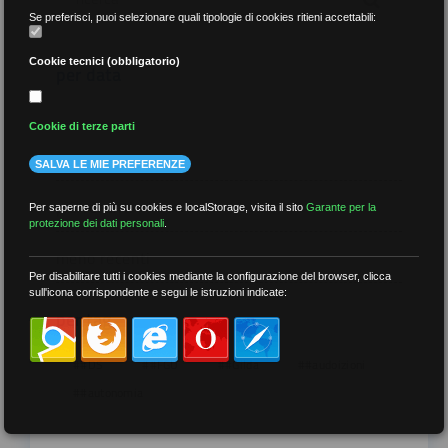
Se preferisci, puoi selezionare quali tipologie di cookies ritieni accettabili:
Cookie tecnici (obbligatorio)
per data
Cookie di terze parti
SALVA LE MIE PREFERENZE
più recenti
Per saperne di più su cookies e localStorage, visita il sito
Garante per la
protezione dei dati personali
.
meno recenti
Per disabilitare tutti i cookies mediante la configurazione del browser, clicca
sull'icona corrispondente e segui le istruzioni indicate:
per tag
##DS
##FGU
##Gilda
##audoizioni
##autonomia