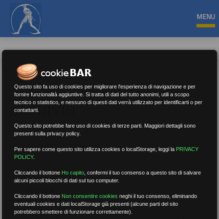
MENU
Questo sito fa uso di cookies per migliorare l'esperienza di navigazione e per
fornire funzionalità aggiuntive. Si tratta di dati del tutto anonimi, utili a scopo
tecnico o statistico, e nessuno di questi dati verrà utilizzato per identificarti o per
ARCHIVIO
contattarti.
Questo sito potrebbe fare uso di cookies di terze parti. Maggiori dettagli sono
presenti sulla privacy policy.
Nessun risultato.
Rimuovi filtri
Per sapere come questo sito utilizza cookies o localStorage, leggi la
PRIVACY
POLICY
.
Cliccando il bottone
Ho capito
,
confermi il tuo consenso a questo sito di salvare
alcuni piccoli blocchi di dati sul tuo computer.
RICERCA
Cliccando il bottone
Non consentire cookies
neghi il tuo consenso, eliminando
eventuali cookies e dati localStorage già presenti (alcune parti del sito
potrebbero smettere di funzionare correttamente).