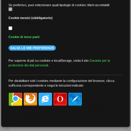
Se preferisci, puoi selezionare quali tipologie di cookies ritieni accettabili:
Cookie tecnici (obbligatorio)
per data
Cookie di terze parti
SALVA LE MIE PREFERENZE
più recenti
Per saperne di più su cookies e localStorage, visita il sito
Garante per la
protezione dei dati personali
.
meno recenti
Per disabilitare tutti i cookies mediante la configurazione del browser, clicca
sull'icona corrispondente e segui le istruzioni indicate:
per tag
##DS
##FGU
##Gilda
##audoizioni
##autonomia