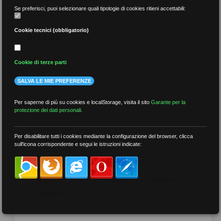
Se preferisci, puoi selezionare quali tipologie di cookies ritieni accettabili:
Cookie tecnici (obbligatorio)
per data
Cookie di terze parti
SALVA LE MIE PREFERENZE
più recenti
Per saperne di più su cookies e localStorage, visita il sito
Garante per la
protezione dei dati personali
.
meno recenti
Per disabilitare tutti i cookies mediante la configurazione del browser, clicca
sull'icona corrispondente e segui le istruzioni indicate:
per tag
##DS
##FGU
##Gilda
##audoizioni
##autonomia