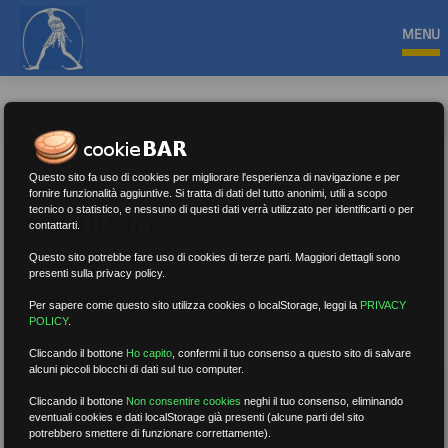
MENU
Questo sito fa uso di cookies per migliorare l'esperienza di navigazione e per
fornire funzionalità aggiuntive. Si tratta di dati del tutto anonimi, utili a scopo
tecnico o statistico, e nessuno di questi dati verrà utilizzato per identificarti o per
ARCHIVIO
contattarti.
Questo sito potrebbe fare uso di cookies di terze parti. Maggiori dettagli sono
presenti sulla privacy policy.
Nessun risultato.
Rimuovi filtri
Per sapere come questo sito utilizza cookies o localStorage, leggi la
PRIVACY
POLICY
.
Cliccando il bottone
Ho capito
,
confermi il tuo consenso a questo sito di salvare
alcuni piccoli blocchi di dati sul tuo computer.
RICERCA
Cliccando il bottone
Non consentire cookies
neghi il tuo consenso, eliminando
eventuali cookies e dati localStorage già presenti (alcune parti del sito
potrebbero smettere di funzionare correttamente).