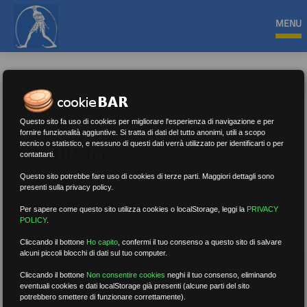
MENU
Questo sito fa uso di cookies per migliorare l'esperienza di navigazione e per
fornire funzionalità aggiuntive. Si tratta di dati del tutto anonimi, utili a scopo
tecnico o statistico, e nessuno di questi dati verrà utilizzato per identificarti o per
ARCHIVIO
contattarti.
Questo sito potrebbe fare uso di cookies di terze parti. Maggiori dettagli sono
presenti sulla privacy policy.
Nessun risultato.
Rimuovi filtri
Per sapere come questo sito utilizza cookies o localStorage, leggi la
PRIVACY
POLICY
.
Cliccando il bottone
Ho capito
,
confermi il tuo consenso a questo sito di salvare
alcuni piccoli blocchi di dati sul tuo computer.
RICERCA
Cliccando il bottone
Non consentire cookies
neghi il tuo consenso, eliminando
eventuali cookies e dati localStorage già presenti (alcune parti del sito
potrebbero smettere di funzionare correttamente).