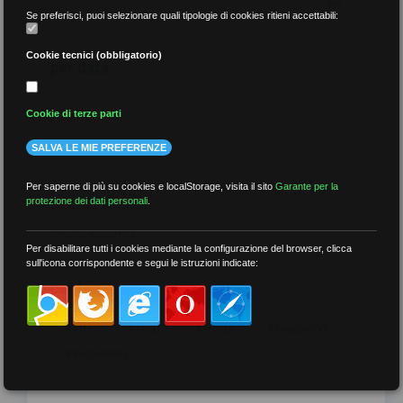
Se preferisci, puoi selezionare quali tipologie di cookies ritieni accettabili:
Cookie tecnici (obbligatorio)
per data
Cookie di terze parti
SALVA LE MIE PREFERENZE
più recenti
Per saperne di più su cookies e localStorage, visita il sito
Garante per la
protezione dei dati personali
.
meno recenti
Per disabilitare tutti i cookies mediante la configurazione del browser, clicca
sull'icona corrispondente e segui le istruzioni indicate:
per tag
##DS
##FGU
##Gilda
##audoizioni
##autonomia