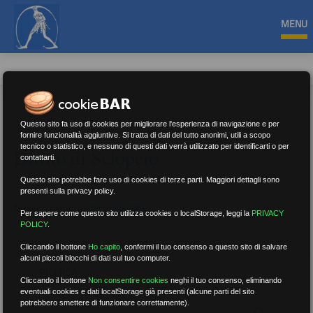
MENU
Questo sito fa uso di cookies per migliorare l'esperienza di navigazione e per
fornire funzionalità aggiuntive. Si tratta di dati del tutto anonimi, utili a scopo
tecnico o statistico, e nessuno di questi dati verrà utilizzato per identificarti o per
Diritto di Sciopero
contattarti.
Questo sito potrebbe fare uso di cookies di terze parti. Maggiori dettagli sono
presenti sulla privacy policy.
Nessun risultato.
Rimuovi filtri
Per sapere come questo sito utilizza cookies o localStorage, leggi la
PRIVACY
POLICY
.
Cliccando il bottone
Ho capito
,
confermi il tuo consenso a questo sito di salvare
alcuni piccoli blocchi di dati sul tuo computer.
RICERCA
Cliccando il bottone
Non consentire cookies
neghi il tuo consenso, eliminando
eventuali cookies e dati localStorage già presenti (alcune parti del sito
potrebbero smettere di funzionare correttamente).