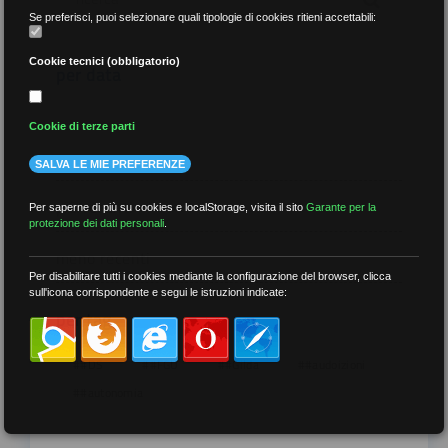
Se preferisci, puoi selezionare quali tipologie di cookies ritieni accettabili:
Cookie tecnici (obbligatorio)
per data
Cookie di terze parti
SALVA LE MIE PREFERENZE
più recenti
Per saperne di più su cookies e localStorage, visita il sito
Garante per la
protezione dei dati personali
.
meno recenti
Per disabilitare tutti i cookies mediante la configurazione del browser, clicca
sull'icona corrispondente e segui le istruzioni indicate:
per tag
##DS
##FGU
##Gilda
##audoizioni
##autonomia