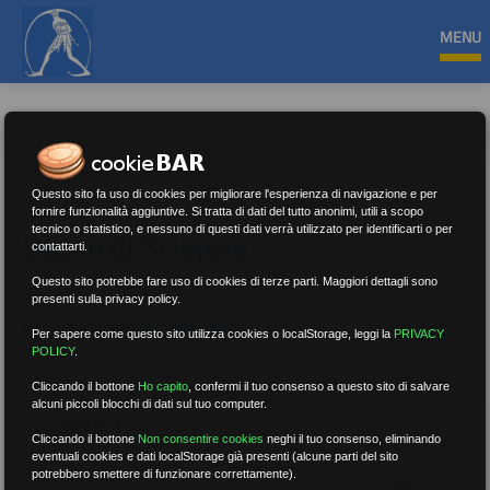
MENU
Questo sito fa uso di cookies per migliorare l'esperienza di navigazione e per
fornire funzionalità aggiuntive. Si tratta di dati del tutto anonimi, utili a scopo
tecnico o statistico, e nessuno di questi dati verrà utilizzato per identificarti o per
Diritto di Sciopero
contattarti.
Questo sito potrebbe fare uso di cookies di terze parti. Maggiori dettagli sono
presenti sulla privacy policy.
Nessun risultato.
Rimuovi filtri
Per sapere come questo sito utilizza cookies o localStorage, leggi la
PRIVACY
POLICY
.
Cliccando il bottone
Ho capito
,
confermi il tuo consenso a questo sito di salvare
alcuni piccoli blocchi di dati sul tuo computer.
RICERCA
Cliccando il bottone
Non consentire cookies
neghi il tuo consenso, eliminando
eventuali cookies e dati localStorage già presenti (alcune parti del sito
potrebbero smettere di funzionare correttamente).