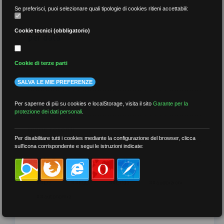
Se preferisci, puoi selezionare quali tipologie di cookies ritieni accettabili:
Cookie tecnici (obbligatorio)
per data
Cookie di terze parti
SALVA LE MIE PREFERENZE
più recenti
Per saperne di più su cookies e localStorage, visita il sito
Garante per la
protezione dei dati personali
.
meno recenti
Per disabilitare tutti i cookies mediante la configurazione del browser, clicca
sull'icona corrispondente e segui le istruzioni indicate:
per tag
##DS
##FGU
##Gilda
##audoizioni
##autonomia