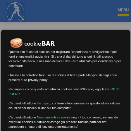
MENU
Questo sito fa uso di cookies per migliorare l'esperienza di navigazione e per
fornire funzionalità aggiuntive. Si tratta di dati del tutto anonimi, utili a scopo
tecnico o statistico, e nessuno di questi dati verrà utilizzato per identificarti o per
Diritto di Sciopero
contattarti.
Questo sito potrebbe fare uso di cookies di terze parti. Maggiori dettagli sono
presenti sulla privacy policy.
Nessun risultato.
Rimuovi filtri
Per sapere come questo sito utilizza cookies o localStorage, leggi la
PRIVACY
POLICY
.
Cliccando il bottone
Ho capito
,
confermi il tuo consenso a questo sito di salvare
alcuni piccoli blocchi di dati sul tuo computer.
RICERCA
Cliccando il bottone
Non consentire cookies
neghi il tuo consenso, eliminando
eventuali cookies e dati localStorage già presenti (alcune parti del sito
potrebbero smettere di funzionare correttamente).