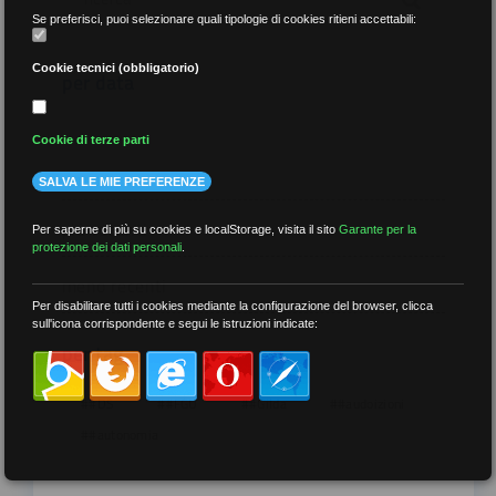
Se preferisci, puoi selezionare quali tipologie di cookies ritieni accettabili:
Cookie tecnici (obbligatorio)
per data
Cookie di terze parti
SALVA LE MIE PREFERENZE
più recenti
Per saperne di più su cookies e localStorage, visita il sito
Garante per la
protezione dei dati personali
.
meno recenti
Per disabilitare tutti i cookies mediante la configurazione del browser, clicca
sull'icona corrispondente e segui le istruzioni indicate:
per tag
##DS
##FGU
##Gilda
##audoizioni
##autonomia