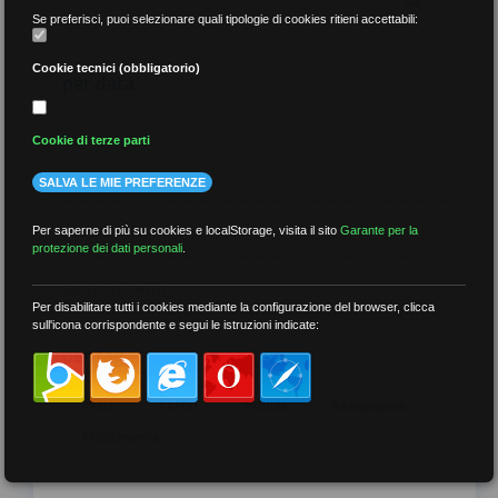
Se preferisci, puoi selezionare quali tipologie di cookies ritieni accettabili:
Cookie tecnici (obbligatorio)
per data
Cookie di terze parti
SALVA LE MIE PREFERENZE
più recenti
Per saperne di più su cookies e localStorage, visita il sito
Garante per la
protezione dei dati personali
.
meno recenti
Per disabilitare tutti i cookies mediante la configurazione del browser, clicca
sull'icona corrispondente e segui le istruzioni indicate:
per tag
##DS
##FGU
##Gilda
##audoizioni
##autonomia