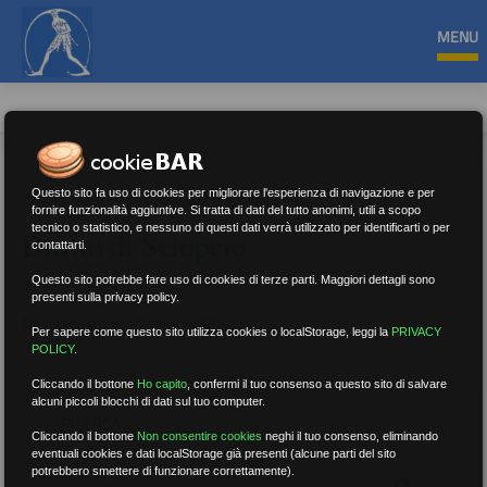
MENU
Questo sito fa uso di cookies per migliorare l'esperienza di navigazione e per
fornire funzionalità aggiuntive. Si tratta di dati del tutto anonimi, utili a scopo
tecnico o statistico, e nessuno di questi dati verrà utilizzato per identificarti o per
Diritto di Sciopero
contattarti.
Questo sito potrebbe fare uso di cookies di terze parti. Maggiori dettagli sono
presenti sulla privacy policy.
Nessun risultato.
Rimuovi filtri
Per sapere come questo sito utilizza cookies o localStorage, leggi la
PRIVACY
POLICY
.
Cliccando il bottone
Ho capito
,
confermi il tuo consenso a questo sito di salvare
alcuni piccoli blocchi di dati sul tuo computer.
RICERCA
Cliccando il bottone
Non consentire cookies
neghi il tuo consenso, eliminando
eventuali cookies e dati localStorage già presenti (alcune parti del sito
potrebbero smettere di funzionare correttamente).