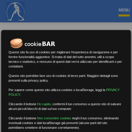
MENU
Questo sito fa uso di cookies per migliorare l'esperienza di navigazione e per
fornire funzionalità aggiuntive. Si tratta di dati del tutto anonimi, utili a scopo
tecnico o statistico, e nessuno di questi dati verrà utilizzato per identificarti o per
Diritto di Sciopero
contattarti.
Questo sito potrebbe fare uso di cookies di terze parti. Maggiori dettagli sono
presenti sulla privacy policy.
Nessun risultato.
Rimuovi filtri
Per sapere come questo sito utilizza cookies o localStorage, leggi la
PRIVACY
POLICY
.
Cliccando il bottone
Ho capito
,
confermi il tuo consenso a questo sito di salvare
alcuni piccoli blocchi di dati sul tuo computer.
RICERCA
Cliccando il bottone
Non consentire cookies
neghi il tuo consenso, eliminando
eventuali cookies e dati localStorage già presenti (alcune parti del sito
potrebbero smettere di funzionare correttamente).