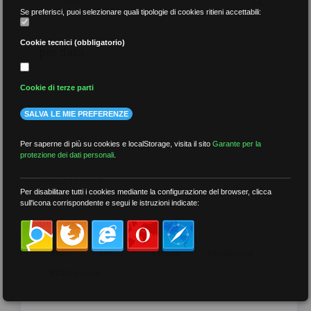
Se preferisci, puoi selezionare quali tipologie di cookies ritieni accettabili:
Cookie tecnici (obbligatorio)
per data
Cookie di terze parti
SALVA LE MIE PREFERENZE
più recenti
Per saperne di più su cookies e localStorage, visita il sito
Garante per la
protezione dei dati personali
.
meno recenti
Per disabilitare tutti i cookies mediante la configurazione del browser, clicca
sull'icona corrispondente e segui le istruzioni indicate:
per tag
##DS
##FGU
##Gilda
##audoizioni
##autonomia