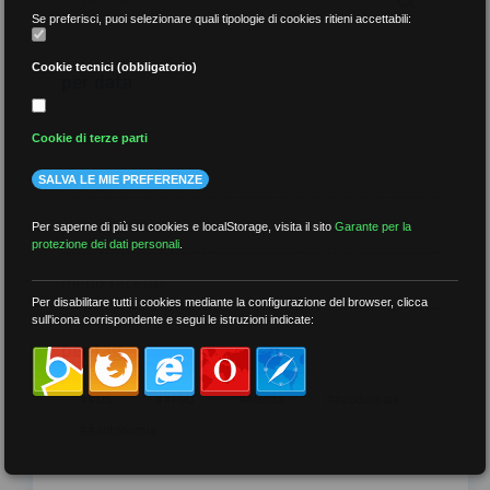
Se preferisci, puoi selezionare quali tipologie di cookies ritieni accettabili:
Cookie tecnici (obbligatorio)
per data
Cookie di terze parti
SALVA LE MIE PREFERENZE
più recenti
Per saperne di più su cookies e localStorage, visita il sito
Garante per la
protezione dei dati personali
.
meno recenti
Per disabilitare tutti i cookies mediante la configurazione del browser, clicca
sull'icona corrispondente e segui le istruzioni indicate:
per tag
##DS
##FGU
##Gilda
##audoizioni
##autonomia