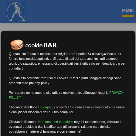
MENU
Questo sito fa uso di cookies per migliorare l'esperienza di navigazione e per
fornire funzionalità aggiuntive. Si tratta di dati del tutto anonimi, utili a scopo
tecnico o statistico, e nessuno di questi dati verrà utilizzato per identificarti o per
Diritto di Sciopero
contattarti.
Questo sito potrebbe fare uso di cookies di terze parti. Maggiori dettagli sono
presenti sulla privacy policy.
Nessun risultato.
Rimuovi filtri
Per sapere come questo sito utilizza cookies o localStorage, leggi la
PRIVACY
POLICY
.
Cliccando il bottone
Ho capito
,
confermi il tuo consenso a questo sito di salvare
alcuni piccoli blocchi di dati sul tuo computer.
RICERCA
Cliccando il bottone
Non consentire cookies
neghi il tuo consenso, eliminando
eventuali cookies e dati localStorage già presenti (alcune parti del sito
potrebbero smettere di funzionare correttamente).