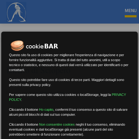
MENU
Questo sito fa uso di cookies per migliorare l'esperienza di navigazione e per
fornire funzionalità aggiuntive. Si tratta di dati del tutto anonimi, utili a scopo
tecnico o statistico, e nessuno di questi dati verrà utilizzato per identificarti o per
Diritto di Sciopero
contattarti.
Questo sito potrebbe fare uso di cookies di terze parti. Maggiori dettagli sono
presenti sulla privacy policy.
Nessun risultato.
Rimuovi filtri
Per sapere come questo sito utilizza cookies o localStorage, leggi la
PRIVACY
POLICY
.
Cliccando il bottone
Ho capito
,
confermi il tuo consenso a questo sito di salvare
alcuni piccoli blocchi di dati sul tuo computer.
RICERCA
Cliccando il bottone
Non consentire cookies
neghi il tuo consenso, eliminando
eventuali cookies e dati localStorage già presenti (alcune parti del sito
potrebbero smettere di funzionare correttamente).