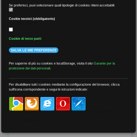
Se preferisci, puoi selezionare quali tipologie di cookies ritieni accettabili:
Cookie tecnici (obbligatorio)
per data
Cookie di terze parti
SALVA LE MIE PREFERENZE
più recenti
Per saperne di più su cookies e localStorage, visita il sito
Garante per la
protezione dei dati personali
.
meno recenti
Per disabilitare tutti i cookies mediante la configurazione del browser, clicca
sull'icona corrispondente e segui le istruzioni indicate:
per tag
##DS
##FGU
##Gilda
##audoizioni
##autonomia