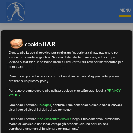
MENU
Questo sito fa uso di cookies per migliorare l'esperienza di navigazione e per
fornire funzionalità aggiuntive. Si tratta di dati del tutto anonimi, utili a scopo
tecnico o statistico, e nessuno di questi dati verrà utilizzato per identificarti o per
Diritto di Sciopero
contattarti.
Questo sito potrebbe fare uso di cookies di terze parti. Maggiori dettagli sono
presenti sulla privacy policy.
Nessun risultato.
Rimuovi filtri
Per sapere come questo sito utilizza cookies o localStorage, leggi la
PRIVACY
POLICY
.
Cliccando il bottone
Ho capito
,
confermi il tuo consenso a questo sito di salvare
alcuni piccoli blocchi di dati sul tuo computer.
RICERCA
Cliccando il bottone
Non consentire cookies
neghi il tuo consenso, eliminando
eventuali cookies e dati localStorage già presenti (alcune parti del sito
potrebbero smettere di funzionare correttamente).