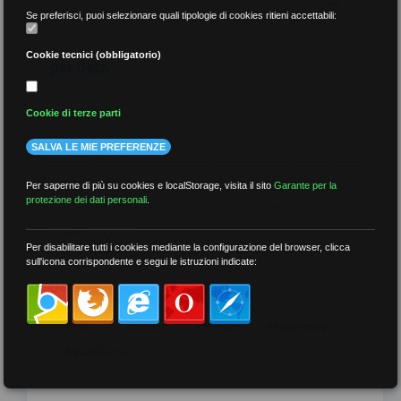
Se preferisci, puoi selezionare quali tipologie di cookies ritieni accettabili:
Cookie tecnici (obbligatorio)
per data
Cookie di terze parti
SALVA LE MIE PREFERENZE
più recenti
Per saperne di più su cookies e localStorage, visita il sito
Garante per la
protezione dei dati personali
.
meno recenti
Per disabilitare tutti i cookies mediante la configurazione del browser, clicca
sull'icona corrispondente e segui le istruzioni indicate:
per tag
##DS
##FGU
##Gilda
##audoizioni
##autonomia