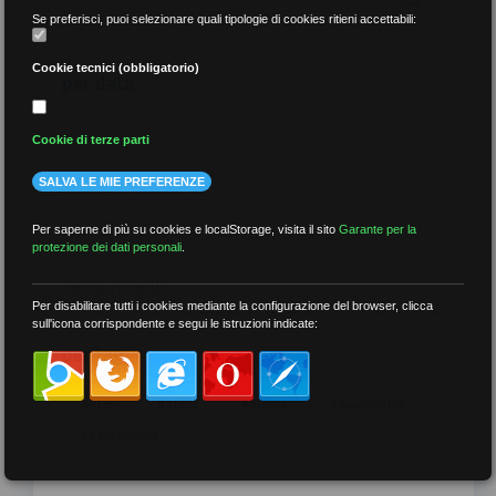
Se preferisci, puoi selezionare quali tipologie di cookies ritieni accettabili:
Cookie tecnici (obbligatorio)
per data
Cookie di terze parti
SALVA LE MIE PREFERENZE
più recenti
Per saperne di più su cookies e localStorage, visita il sito
Garante per la
protezione dei dati personali
.
meno recenti
Per disabilitare tutti i cookies mediante la configurazione del browser, clicca
sull'icona corrispondente e segui le istruzioni indicate:
per tag
##DS
##FGU
##Gilda
##audoizioni
##autonomia