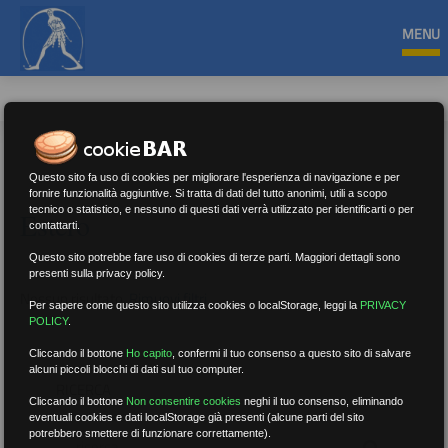
MENU
Questo sito fa uso di cookies per migliorare l'esperienza di navigazione e per
fornire funzionalità aggiuntive. Si tratta di dati del tutto anonimi, utili a scopo
tecnico o statistico, e nessuno di questi dati verrà utilizzato per identificarti o per
Estero
contattarti.
Questo sito potrebbe fare uso di cookies di terze parti. Maggiori dettagli sono
presenti sulla privacy policy.
Nessun risultato.
Rimuovi filtri
Per sapere come questo sito utilizza cookies o localStorage, leggi la
PRIVACY
POLICY
.
Cliccando il bottone
Ho capito
,
confermi il tuo consenso a questo sito di salvare
alcuni piccoli blocchi di dati sul tuo computer.
RICERCA
Cliccando il bottone
Non consentire cookies
neghi il tuo consenso, eliminando
eventuali cookies e dati localStorage già presenti (alcune parti del sito
potrebbero smettere di funzionare correttamente).